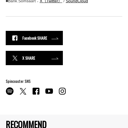
■Bank.Somsaart：
X（Twitter）
/
SoundCloud
Facebook SHARE
X SHARE
Spincoaster SNS
RECOMMEND