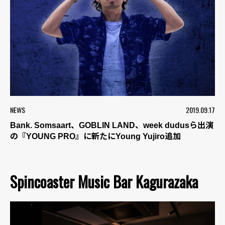
NEWS
2019.09.17
Bank. Somsaart、GOBLIN LAND、week dudusら出演
の『YOUNG PRO』に新たにYoung Yujiro追加
Spincoaster Music Bar Kagurazaka