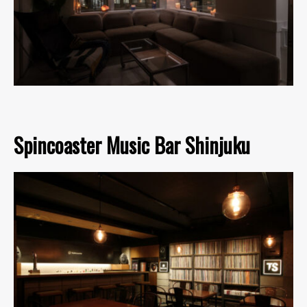
Spincoaster Music Bar Shinjuku