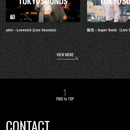
aimi – Lovesick (Live Session）
鋭児 – $uper $onic（Live 
VIEW MORE
PAGE to TOP
CONTACT