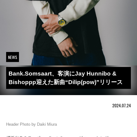
NEWS
Bank.Somsaart、客演にJay Hunnibo &
Bishoppp迎えた新曲“Dilip(pow)”リリース
2024.07.24
Header Photo by Daiki Miura