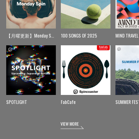
【月曜更新】Monday Spin
100 SONGS OF 2025
MIND TRAVEL
SPOTLIGHT
FabCafe
SUMMER FES
VIEW MORE