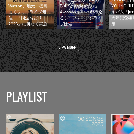
Watson、地元・徳島
Bull Symphonic』に
YOUNG JU
にてフリーライブ開
Awichが出演 4都市巡
ルバム『juzz
催 『阿波おどり
るシンフォニックライ
周年記念盤
2026』に併せて実施
ブ開催
定
VIEW MORE
PLAYLIST