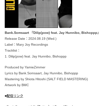
Bank.Somsaart 『Dilip(pow) feat. Jay Hunnibo, Bishoppp』
Release Date：2024.08.19 (Wed.)
Label：Mary Joy Recordings
Tracklist：
1. Dilip(pow) feat. Jay Hunnibo, Bishoppp
Produced by YamieZimmer
Lyrics by Bank.Somsaart, Jay Hunnibo, Bishoppp
Mastering by Shiota Hitoshi (SALT FIELD MASTERING)
Artwork by BMC
■
配信リンク