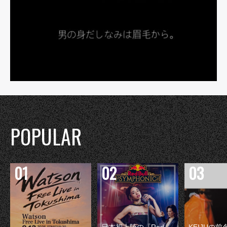
POPULAR
日本初上陸の『Red
KEIJUの