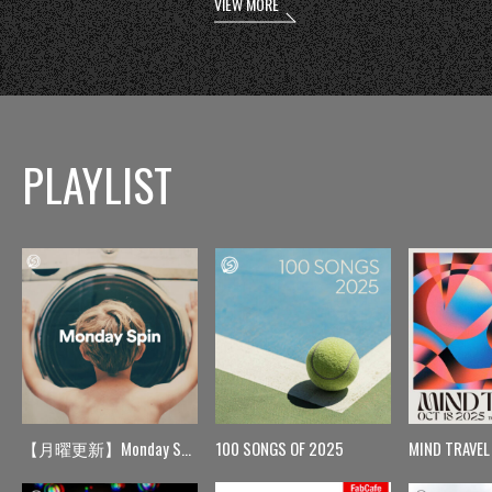
VIEW MORE
PLAYLIST
【月曜更新】Monday Spin
100 SONGS OF 2025
MIND TRAVEL