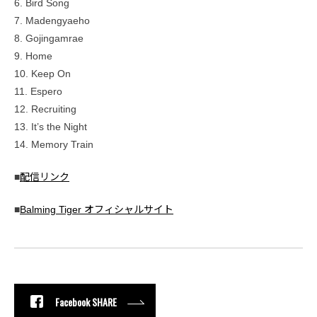
6. Bird Song
7. Madengyaeho
8. Gojingamrae
9. Home
10. Keep On
11. Espero
12. Recruiting
13. It’s the Night
14. Memory Train
■
配信リンク
■
Balming Tiger オフィシャルサイト
Facebook SHARE