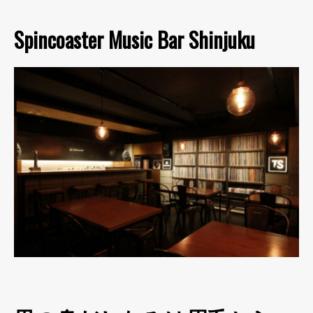
Spincoaster Music Bar Shinjuku