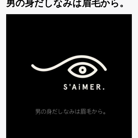
男の身だしなみは眉毛から。