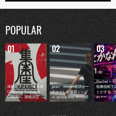
POPULAR
Rachel 
体験型フェス『集楽座
jjean、sheidAをフィー
歌舞伎町で
Collective Sounds &
チャーした最新シング
とかする『
Cultures』開催決定
ル“gossip boy”MV公開
れーーッ』