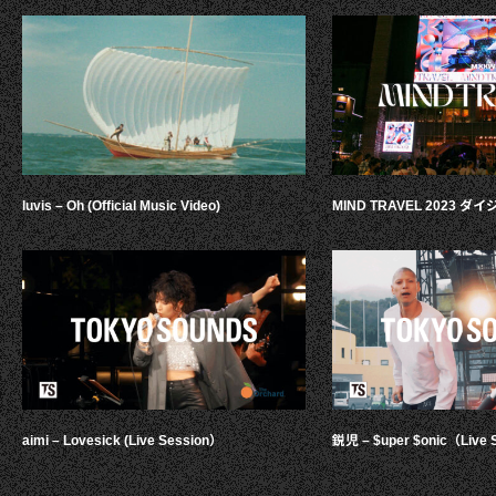
luvis – Oh (Official Music Video)
MIND TRAVEL 2023 
aimi – Lovesick (Live Session）
鋭児 – $uper $onic（Live 