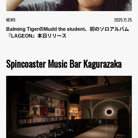
NEWS
2025.11.25
Balming TigerのMudd the student、初のソロアルバム
『LAGEON』本日リリース
Spincoaster Music Bar Kagurazaka