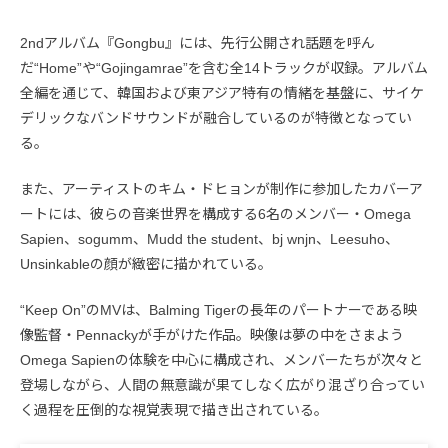
2ndアルバム『Gongbu』には、先行公開され話題を呼ん
だ“Home”や“Gojingamrae”を含む全14トラックが収録。アルバム
全編を通じて、韓国および東アジア特有の情緒を基盤に、サイケ
デリックなバンドサウンドが融合しているのが特徴となってい
る。
また、アーティストのキム・ドヒョンが制作に参加したカバーア
ートには、彼らの音楽世界を構成する6名のメンバー・Omega
Sapien、sogumm、Mudd the student、bj wnjn、Leesuho、
Unsinkableの顔が緻密に描かれている。
“Keep On”のMVは、Balming Tigerの長年のパートナーである映
像監督・Pennackyが手がけた作品。映像は夢の中をさまよう
Omega Sapienの体験を中心に構成され、メンバーたちが次々と
登場しながら、人間の無意識が果てしなく広がり混ざり合ってい
く過程を圧倒的な視覚表現で描き出されている。