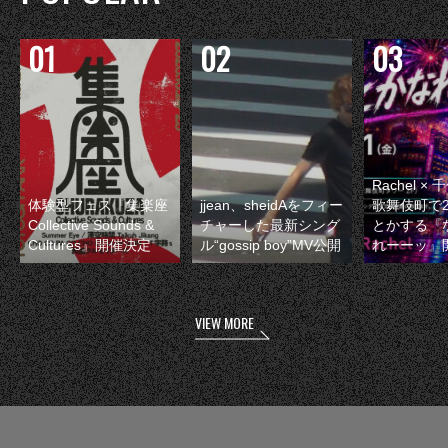
Rachel 
体験型フェス『集楽座
jjean、sheidAをフィー
歌舞伎町で
Collective Sounds &
チャーした最新シング
とかする『
Cultures』開催決定
ル“gossip boy”MV公開
れーーッ』
VIEW MORE