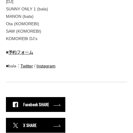
[DJ]
SUNNY ONLY 1 (bala)
MANON (bala)
Ota (KOMOREBI)
SAM (KOMOREBI)
KOMOREBI DJ’s
■
予約フォーム
■bala：
Twitter
/
Instagram
Facebook SHARE
X SHARE