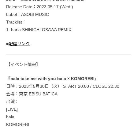
Release Date：2023.05.17 (Wed.)
Label：ASOBI MUSIC
Tracklist：
1. barla SHINICHI OSAWA REMIX
■
配信リンク
【イベント情報】
『bala take me with you bala × KOMOREBI』
日時：2023年5月30日（火） START 20:00 / CLOSE 22:30
会場：東京 EBISU BATICA
出演：
[LIVE]
bala
KOMOREBI