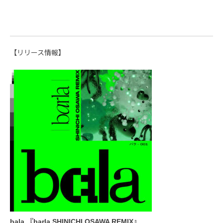
【リリース情報】
bala 『barla SHINICHI OSAWA REMIX』