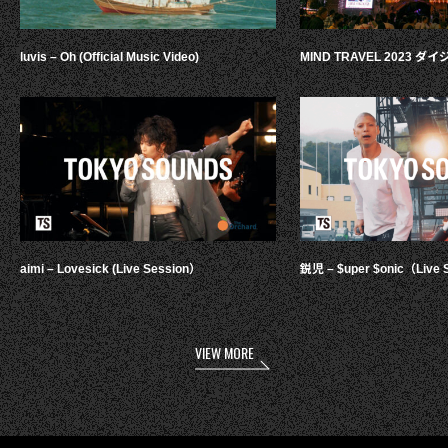
luvis – Oh (Official Music Video)
MIND TRAVEL 2023 
aimi – Lovesick (Live Session）
鋭児 – $uper $onic（Live 
VIEW MORE