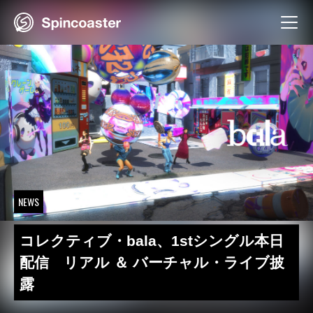
Skip
to
content
NEWS
コレクティブ・bala、1stシングル本日
配信 リアル ＆ バーチャル・ライブ披
露