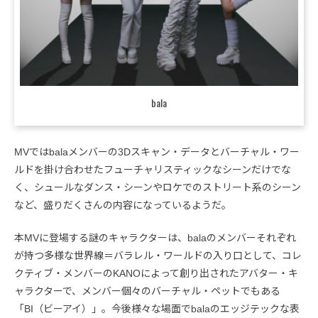
bala
MVではbalaメンバーの3Dスキャン・データとバーチャル・ワー
ルドを掛け合わせたフューチャリスティックなシーンだけでな
く、シュールなダンス・シーンやロケでのストリート系のシーン
など、盛りだくさんの内容になっているようだ。
本MVに登場する謎のキャラクターは、balaのメンバーそれぞれ
が持つ多様な世界線＝バラレル・ワールドの入り口として、コレ
クティブ・メンバーのKANOによって創り出されたアバター・キ
ャラクターで、メンバー個々のバーチャル・ペットでもある
「BI（ビーアイ）」。今後様々な場面でbalaのエッジテックな表