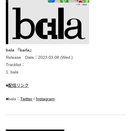
bala 『barla』
Release Date：2023.03.08 (Wed.)
Tracklist：
1. bala
■
配信リンク
■bala：
Twitter
/
Instagram