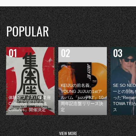
POPULAR
KEIJUの前名義、
SE SO N
YOUNG JUJUの1stア
一との別れ
体験型フェス『集楽座
ルバム『juzzy 92’』10
った“Remem
Collective Sounds &
周年記念盤リリース決
TOWA TE
Cultures』開催決定
定
ス
VIEW MORE