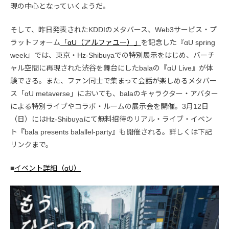
現の中心となっていくようだ。
そして、昨日発表されたKDDIのメタバース、Web3サービス・プ
ラットフォーム
「αU（アルファユー）」
を記念した『αU spring
week』では、東京・Hz-Shibuyaでの特別展示をはじめ、バーチ
ャル空間に再現された渋谷を舞台にしたbalaの『αU Live』が体
験できる。また、ファン同士で集まって会話が楽しめるメタバー
ス「αU metaverse」においても、balaのキャラクター・アバター
による特別ライブやコラボ・ルームの展示会を開催。3月12日
（日）にはHz-Shibuyaにて無料招待のリアル・ライブ・イベン
ト『bala presents balallel-party』も開催される。詳しくは下記
リンクまで。
■
イベント詳細（αU）