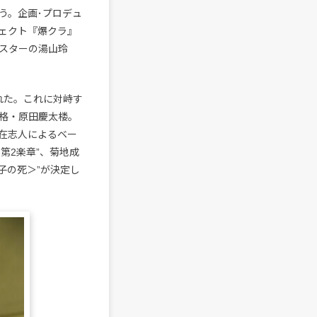
う。企画･プロデュ
ェクト『爆クラ』
スターの湯山玲
れた。これに対峙す
格・原田慶太楼。
在志人によるベー
 第2楽章”、菊地成
子の死＞”が決定し