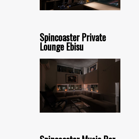
Spincoaster Private
Lounge Ebisu