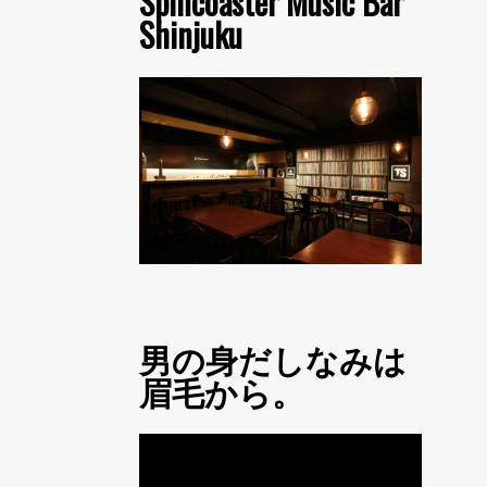
Spincoaster Music Bar
Shinjuku
男の身だしなみは
眉毛から。