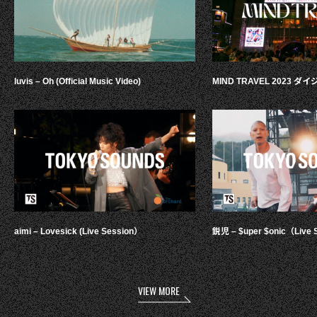
luvis – Oh (Official Music Video)
MIND TRAVEL 2023 
aimi – Lovesick (Live Session）
鋭児 – $uper $onic（Live 
VIEW MORE