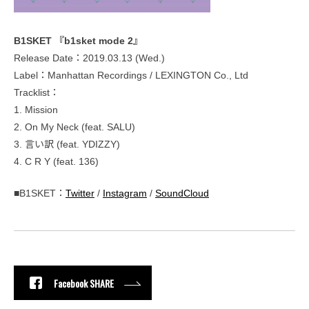
B1SKET 『b1sket mode 2』
Release Date：2019.03.13 (Wed.)
Label：Manhattan Recordings / LEXINGTON Co., Ltd
Tracklist：
1. Mission
2. On My Neck (feat. SALU)
3. 言い訳 (feat. YDIZZY)
4. C R Y (feat. 136)
■B1SKET：
Twitter
/
Instagram
/
SoundCloud
Facebook SHARE