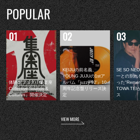
POPULAR
KEIJUの前名義、
SE SO N
YOUNG JUJUの1stア
一との別れ
体験型フェス『集楽座
ルバム『juzzy 92’』10
った“Remem
Collective Sounds &
周年記念盤リリース決
TOWA TE
Cultures』開催決定
定
ス
VIEW MORE