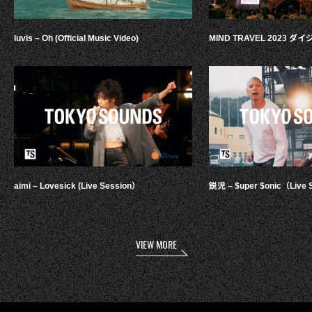
luvis – Oh (Official Music Video)
MIND TRAVEL 2023 
aimi – Lovesick (Live Session）
鋭児 – $uper $onic（Live 
VIEW MORE