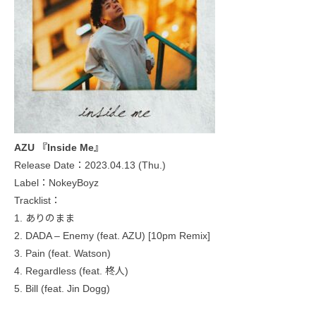
AZU 『Inside Me』
Release Date：2023.04.13 (Thu.)
Label：NokeyBoyz
Tracklist：
1. ありのまま
2. DADA – Enemy (feat. AZU) [10pm Remix]
3. Pain (feat. Watson)
4. Regardless (feat. 柊人)
5. Bill (feat. Jin Dogg)