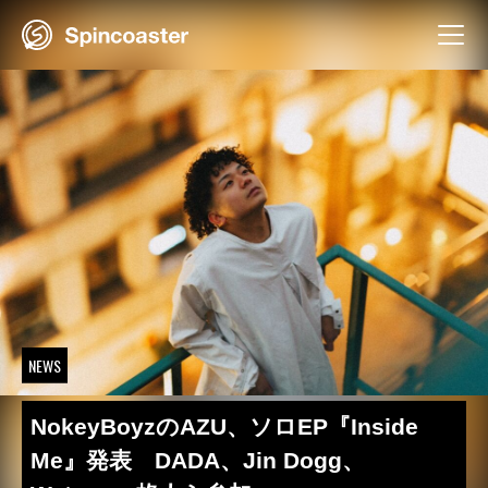
Skip
to
content
NEWS
NokeyBoyzのAZU、ソロEP『Inside
Me』発表 DADA、Jin Dogg、