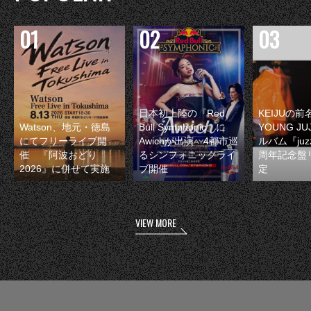
日本初上陸の『Red
KEIJUの
Watson、地元・徳島
Bull Symphonic』に
YOUNG JU
にてフリーライブ開
Awichが出演 4都市巡
ルバム『juzz
催 『阿波おどり
るシンフォニックライ
周年記念盤
2026』に併せて実施
ブ開催
定
VIEW MORE