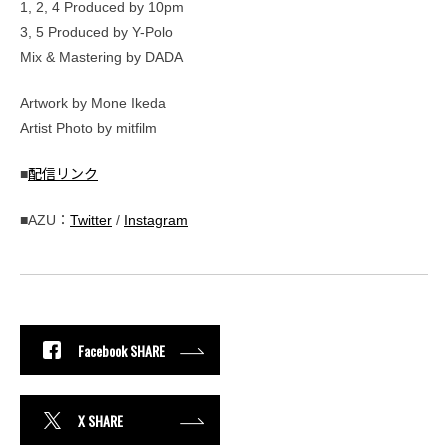
1, 2, 4 Produced by 10pm
3, 5 Produced by Y-Polo
Mix & Mastering by DADA
Artwork by Mone Ikeda
Artist Photo by mitfilm
■
配信リンク
■AZU：
Twitter
/
Instagram
Facebook SHARE
X SHARE