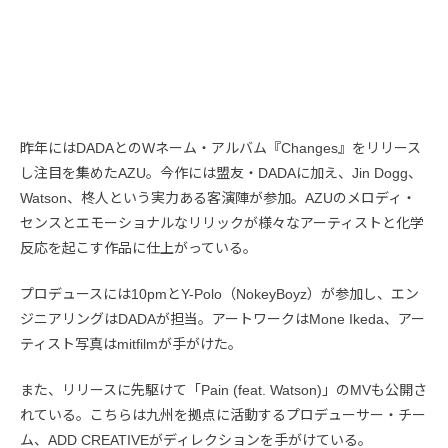
昨年にはDADAとのWネーム・アルバム『Changes』をリリース
し注目を集めたAZU。今作には盟友・DADAに加え、Jin Dogg、
Watson、柊人という実力ある客演陣が参加。AZUのメロディ・
センスとエモーショナルなリリックが様々なアーティストと化学
反応を起こす作品に仕上がっている。
プロデュースには10pmとY-Polo（NokeyBoyz）が参加し、エン
ジニアリングはDADAが担当。アートワークはMone Ikeda、アー
ティスト写真はmitfilmが手がけた。
また、リリースに先駆けて「Pain (feat. Watson)」のMVも公開さ
れている。こちらは九州を拠点に活動するプロデューサー・チー
ム、ADD CREATIVEがディレクションを手がけている。