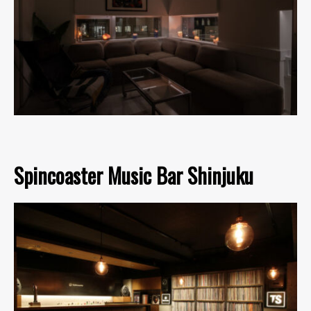
Spincoaster Music Bar Shinjuku