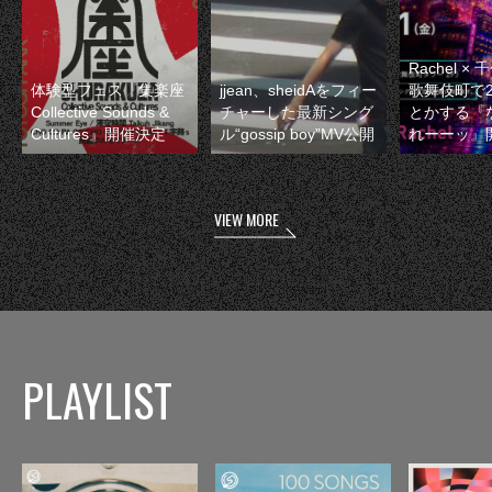
Rachel 
体験型フェス『集楽座
jjean、sheidAをフィー
歌舞伎町で
Collective Sounds &
チャーした最新シング
とかする『
Cultures』開催決定
ル“gossip boy”MV公開
れーーッ』
VIEW MORE
PLAYLIST