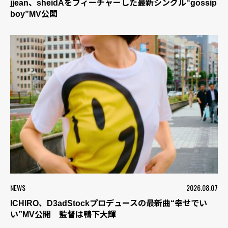
jjean、sheidAをフィーチャーした最新シングル“gossip
boy”MV公開
NEWS
2026.08.07
ICHIRO、D3adStockプロデュースの最新曲“幸せでい
い”MV公開 監督は鴨下大輝