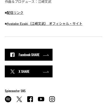
作曲＆プロデュース：江﨑文武
■
配信リンク
■
Ayatake Ezaki（江﨑文武） オフィシャル・サイト
Facebook SHARE
X SHARE
Spincoaster SNS