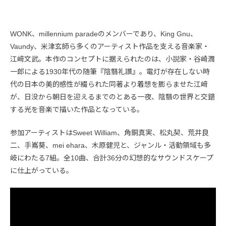
WONK、millennium paradeのメンバーであり、King Gnu、
Vaundy、米津玄師ら多くのアーティスト作品を支える音楽家・
江﨑文武。本作のコンセプトに据えられたのは、小説家・谷崎潤
一郎による1930年代の随筆『陰翳礼讃』。電灯が存在しない時
代の日本の美的感性が綴られた同著より着想を膨らませた江﨑
が、日没から朝日を迎えるまでのとある一夜、陰翳の世界と交錯
する光を音楽で描いた作品となっている。
参加アーティストはSweet William、角銅真実、松丸契、荒井良
二、手嶌葵、mei ehara、木原健児と、ジャンル・活動領域も多
岐にわたる7組。全10曲、合計36分の幻想的なサウンドスケープ
に仕上がっている。