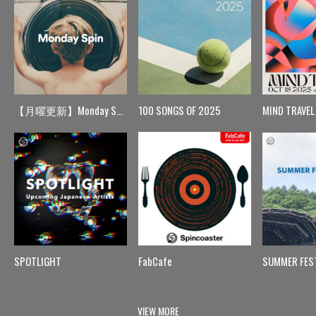
【月曜更新】Monday Spin
100 SONGS OF 2025
MIND TRAVEL
SPOTLIGHT
FabCafe
SUMMER FES
VIEW MORE