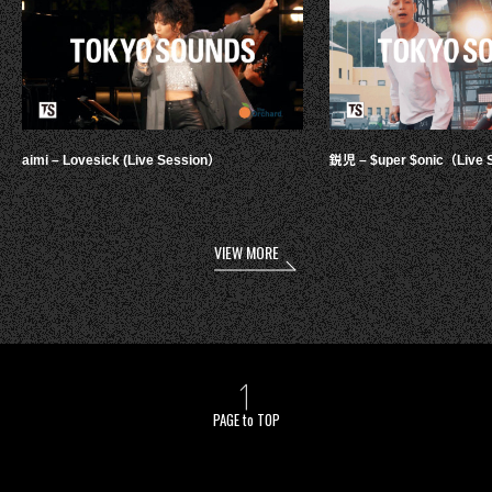
aimi – Lovesick (Live Session）
鋭児 – $uper $onic（Live 
VIEW MORE
PAGE to TOP