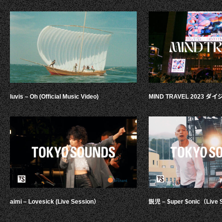
luvis – Oh (Official Music Video)
MIND TRAVEL 2023 
aimi – Lovesick (Live Session）
鋭児 – $uper $onic（Live 