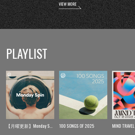
VIEW MORE
PLAYLIST
【月曜更新】Monday Spin
100 SONGS OF 2025
MIND TRAVEL