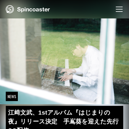
Skip
to
content
NEWS
江﨑文武、1stアルバム『はじまりの
夜』リリース決定 手嶌葵を迎えた先行