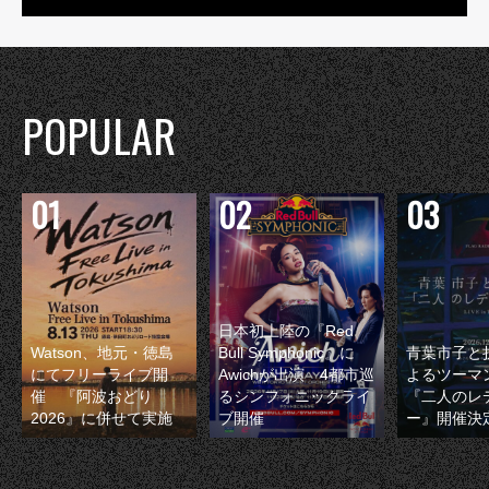
POPULAR
日本初上陸の『Red
Watson、地元・徳島
Bull Symphonic』に
青葉市子と
にてフリーライブ開
Awichが出演 4都市巡
よるツーマ
催 『阿波おどり
るシンフォニックライ
『二人のレ
2026』に併せて実施
ブ開催
ー』開催決