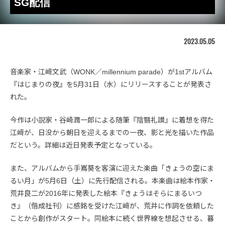
SG配信
2023.05.05
音楽家・江﨑文武（WONK／millennium parade）が1stアルバム
『はじまりの夜』を5月31日（水）にリリースすることが発表さ
れた。
今作は小説家・谷崎潤一郎による随筆『陰翳礼讃』に着想を得た
江﨑が、日没から朝日を迎えるまでの一夜、影と光を描いた作品
だという。詳細は近日発表予定となっている。
また、アルバムから手嶌葵を客演に迎えた楽曲「きょうの空にま
るい月」が5月6日（土）に先行配信される。本楽曲は絵本作家・
荒井良二が2016年に発表した絵本『きょうはそらにまるいつ
き』（偕成社刊）に感銘を受けた江﨑が、荒井に作詞を依頼した
ことから創作がスタート。同絵本に続く世界線を想起させる、暮