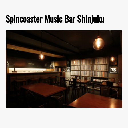
Spincoaster Music Bar Shinjuku