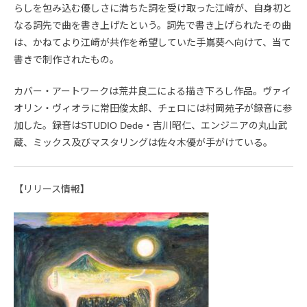
らしを包み込む優しさに満ちた詞を受け取った江﨑が、自身初と
なる詞先で曲を書き上げたという。詞先で書き上げられたその曲
は、かねてより江﨑が共作を希望していた手嶌葵へ向けて、当て
書きで制作されたもの。
カバー・アートワークは荒井良二による描き下ろし作品。ヴァイ
オリン・ヴィオラに常田俊太郎、チェロには村岡苑子が録音に参
加した。録音はSTUDIO Dede・吉川昭仁、エンジニアの丸山武
蔵、ミックス及びマスタリングは佐々木優が手がけている。
【リリース情報】