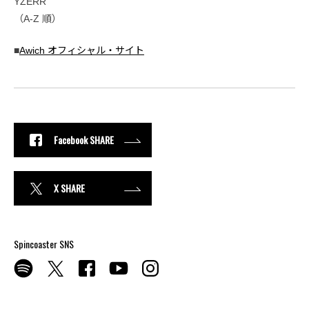
YZERR
（A-Z 順）
■
Awich オフィシャル・サイト
Facebook SHARE
X SHARE
Spincoaster SNS