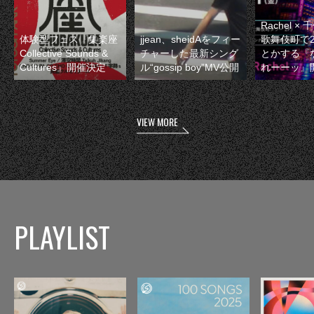
Rachel 
体験型フェス『集楽座
jjean、sheidAをフィー
歌舞伎町で
Collective Sounds &
チャーした最新シング
とかする『
Cultures』開催決定
ル“gossip boy”MV公開
れーーッ』
VIEW MORE
PLAYLIST