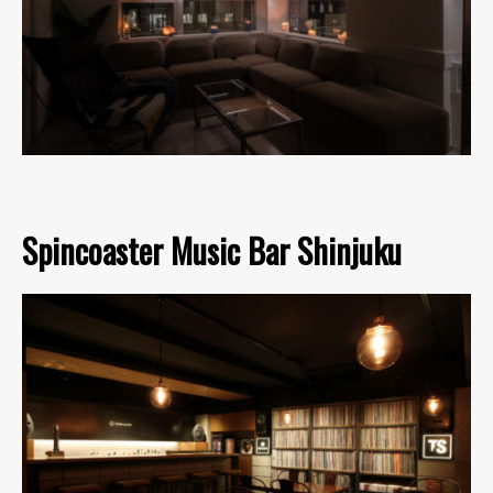
Spincoaster Music Bar Shinjuku