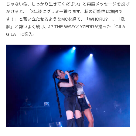
じゃない命、しっかり生きてください」と再度メッセージを投げ
かけると、「3年後にグラミー獲ります、私の可能性は無限で
す！」と奮い立たせるようなMCを経て、「WHORU?」、「洗
脳」と勢いよく続け、JP THE WAVYとYZERRが揃った「GILA
GILA」に突入。