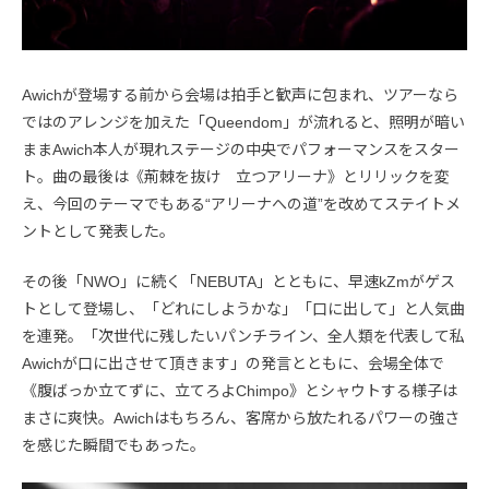
Awichが登場する前から会場は拍手と歓声に包まれ、ツアーなら
ではのアレンジを加えた「Queendom」が流れると、照明が暗い
ままAwich本人が現れステージの中央でパフォーマンスをスター
ト。曲の最後は《荊棘を抜け 立つアリーナ》とリリックを変
え、今回のテーマでもある“アリーナへの道”を改めてステイトメ
ントとして発表した。
その後「NWO」に続く「NEBUTA」とともに、早速kZmがゲス
トとして登場し、「どれにしようかな」「口に出して」と人気曲
を連発。「次世代に残したいパンチライン、全人類を代表して私
Awichが口に出させて頂きます」の発言とともに、会場全体で
《腹ばっか立てずに、立てろよChimpo》とシャウトする様子は
まさに爽快。Awichはもちろん、客席から放たれるパワーの強さ
を感じた瞬間でもあった。