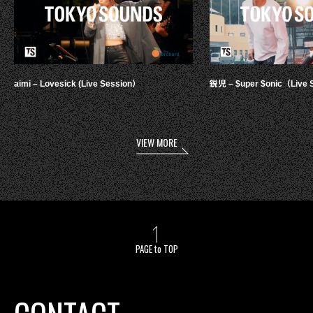
aimi – Lovesick (Live Session）
鋭児 – $uper $onic（Live 
VIEW MORE
PAGE to TOP