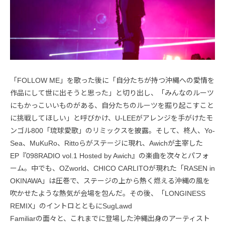
「FOLLOW ME」を歌った後に「自分たちが持つ沖縄への愛情を
作品にして世に出そうと思った」と切り出し、「みんなのルーツ
にもかっこいいものがある、自分たちのルーツを掘り起こすこと
に挑戦してほしい」と呼びかけ、U-LEEがアレンジを手がけたモ
ンゴル800「琉球愛歌」のリミックスを披露。そして、柊人、Yo-
Sea、MuKuRo、Rittoらがステージに現れ、Awichが主宰した
EP『098RADIO vol.1 Hosted by Awich』の楽曲を次々とパフォ
ーム。中でも、OZworld、CHICO CARLITOが現れた「RASEN in
OKINAWA」は圧巻で、ステージの上から熱く燃える沖縄の風を
吹かせたような熱気が会場を包んだ。その後、「LONGINESS
REMIX」のイントロとともにSugLawd
Familiarの面々と、これまでに登場した沖縄出身のアーティスト