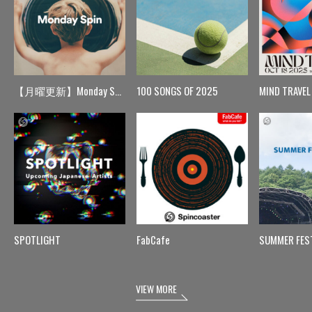
【月曜更新】Monday Spin
100 SONGS OF 2025
MIND TRAVEL
SPOTLIGHT
FabCafe
SUMMER FES
VIEW MORE