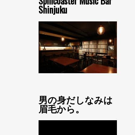
Spincoaster Music Bar
Shinjuku
男の身だしなみは
眉毛から。