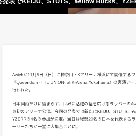
でKEIJU、STUTS、¥ellow Bucks、YZE
Awichが11月5日（日）に神奈川・Kアリーナ横浜にて開催する
『Queendom -THE UNION- at K-Arena Yokohama』の
行われた。
日本国内だけに留まらず、世界に活躍の幅を広げるラッパーのAwi
身初のアリーナ公演。今回の発表では新たにKEIJU、STUTS、¥ello
YZERRの4名の参加が決定。当日は総勢20名の日本を代表する
ーサーたちが一堂に大集合ことに。