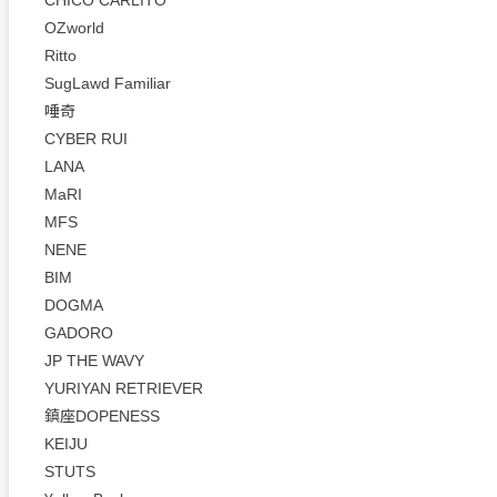
CHICO CARLITO
OZworld
Ritto
SugLawd Familiar
唾奇
CYBER RUI
LANA
MaRI
MFS
NENE
BIM
DOGMA
GADORO
JP THE WAVY
YURIYAN RETRIEVER
鎮座DOPENESS
KEIJU
STUTS