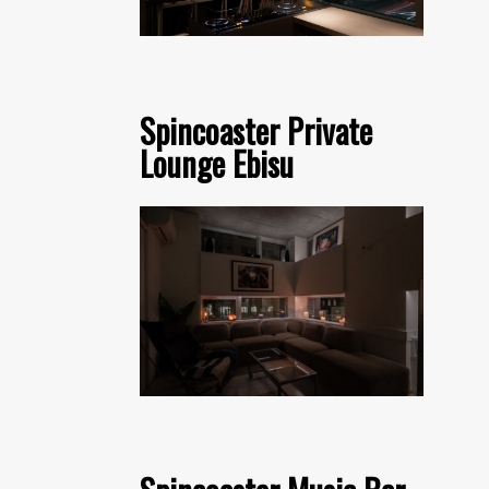
Spincoaster Private
Lounge Ebisu