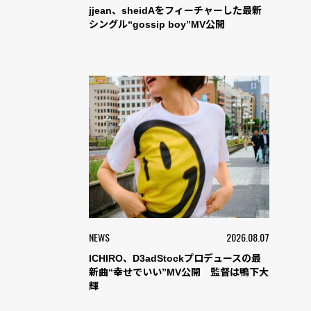
jjean、sheidAをフィーチャーした最新
シングル“gossip boy”MV公開
NEWS
2026.08.07
ICHIRO、D3adStockプロデュースの最
新曲“幸せでいい”MV公開 監督は鴨下大
輝