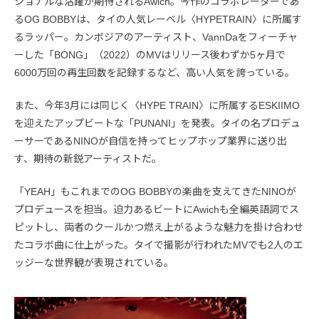
ショナルな活躍が期待されるAwich。今作のコラボレーターであ
るOG BOBBYは、タイの人気レーベル〈HYPETRAIN〉に所属す
るラッパー。カンボジアのアーティスト、VannDaをフィーチャ
ーした「BONG」（2022）のMVはリリース後わずか5ヶ月で
6000万回の再生回数を記録するなど、高い人気を誇っている。
また、今年3月には同じく〈HYPE TRAIN〉に所属するESKIIMO
を迎えたアップビートな「PUNANI」を発表。タイの名プロデュ
ーサーであるNINOが自信を持ってヒップホップ業界に送り出
す、期待の新鋭アーティストだ。
「YEAH」もこれまでのOG BOBBYの楽曲を支えてきたNINOが
プロデュースを担当。迫力あるビートにAwichも全編英語詞でス
ピットし、両者のクールかつ燃え上がるような魅力を掛け合わせ
たコラボ曲に仕上がった。タイで撮影が行われたMVでも2人のエ
ッジーな世界観が表現されている。