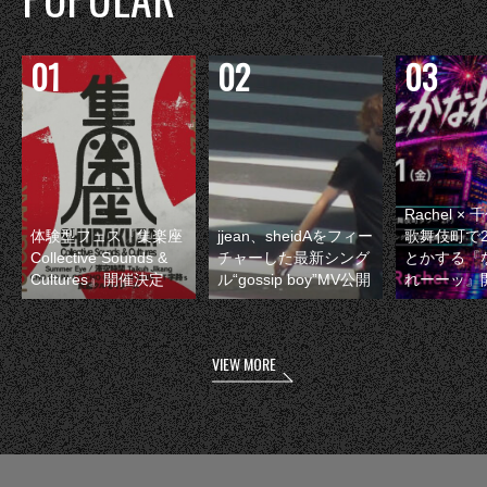
Rachel 
体験型フェス『集楽座
jjean、sheidAをフィー
歌舞伎町で
Collective Sounds &
チャーした最新シング
とかする『
Cultures』開催決定
ル“gossip boy”MV公開
れーーッ』
VIEW MORE