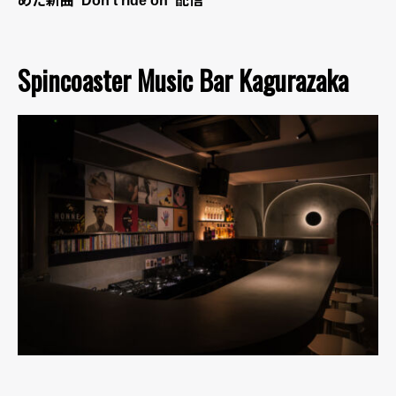
めた新曲“Don’t ride on”配信
Spincoaster Music Bar Kagurazaka