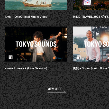
luvis – Oh (Official Music Video)
MIND TRAVEL 2023 
aimi – Lovesick (Live Session）
鋭児 – $uper $onic（Live 
VIEW MORE