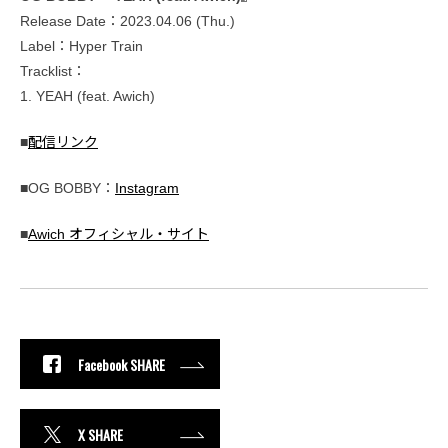
Release Date：2023.04.06 (Thu.)
Label：Hyper Train
Tracklist：
1. YEAH (feat. Awich)
■
配信リンク
■OG BOBBY：
Instagram
■
Awich オフィシャル・サイト
Facebook SHARE
X SHARE