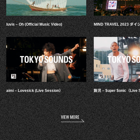
luvis – Oh (Official Music Video)
MIND TRAVEL 2023 
aimi – Lovesick (Live Session）
鋭児 – $uper $onic（Live 
VIEW MORE