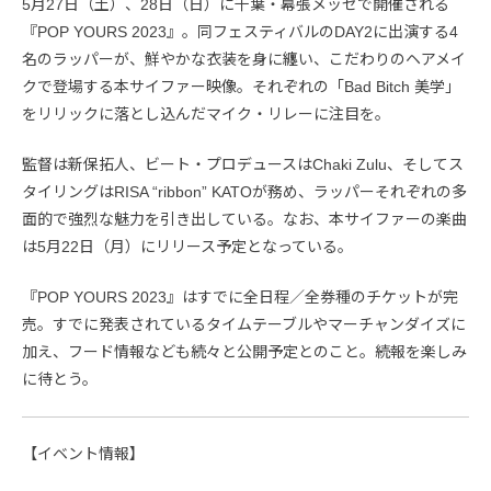
5月27日（土）、28日（日）に千葉・幕張メッセで開催される
『POP YOURS 2023』。同フェスティバルのDAY2に出演する4
名のラッパーが、鮮やかな衣装を身に纏い、こだわりのヘアメイ
クで登場する本サイファー映像。それぞれの「Bad Bitch 美学」
をリリックに落とし込んだマイク・リレーに注目を。
監督は新保拓人、ビート・プロデュースはChaki Zulu、そしてス
タイリングはRISA “ribbon” KATOが務め、ラッパーそれぞれの多
面的で強烈な魅力を引き出している。なお、本サイファーの楽曲
は5月22日（月）にリリース予定となっている。
『POP YOURS 2023』はすでに全日程／全券種のチケットが完
売。すでに発表されているタイムテーブルやマーチャンダイズに
加え、フード情報なども続々と公開予定とのこと。続報を楽しみ
に待とう。
【イベント情報】