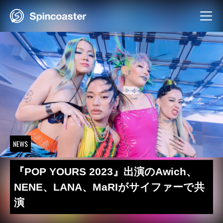
Skip
to
content
NEWS
『POP YOURS 2023』出演のAwich、
NENE、LANA、MaRIがサイファーで共
演