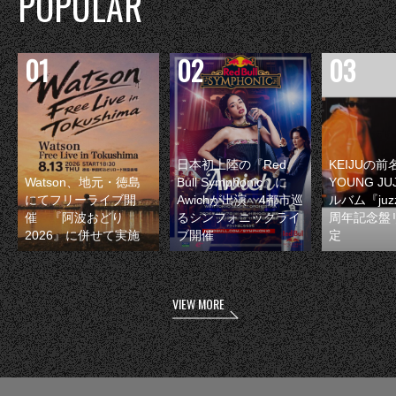
POPULAR
日本初上陸の『Red
KEIJUの
Watson、地元・徳島
Bull Symphonic』に
YOUNG JU
にてフリーライブ開
Awichが出演 4都市巡
ルバム『juzz
催 『阿波おどり
るシンフォニックライ
周年記念盤
2026』に併せて実施
ブ開催
定
VIEW MORE