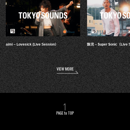
aimi – Lovesick (Live Session）
鋭児 – $uper $onic（Live 
VIEW MORE
PAGE to TOP