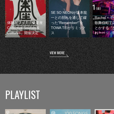
SE SO NEONが坂本龍
一との別れを通して綴
Rachel 
体験型フェス『集楽座
った“Remember!”を
歌舞伎町で
Collective Sounds &
TOWA TEIがリミック
とかする『
Cultures』開催決定
ス
れーーッ』
VIEW MORE
PLAYLIST