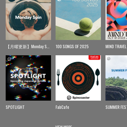
【月曜更新】Monday Spin
100 SONGS OF 2025
MIND TRAVEL
SPOTLIGHT
FabCafe
SUMMER FES
VIEW MORE