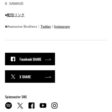
8. SAWAGE
■
配信リンク
■Awesome Brothers：
Twitter
/
Instagram
Facebook SHARE
X SHARE
Spincoaster SNS