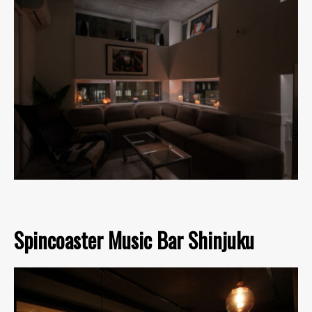
Spincoaster Music Bar Shinjuku