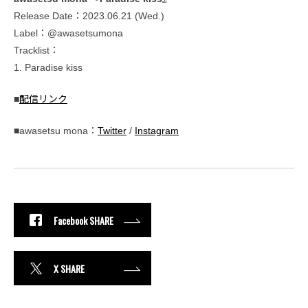
Release Date：2023.06.21 (Wed.)
Label：@awasetsumona
Tracklist：
1. Paradise kiss
■
配信リンク
■awasetsu mona：
Twitter
/
Instagram
Facebook SHARE
X SHARE