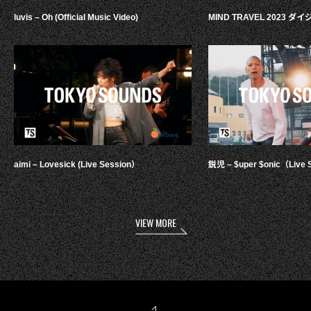
luvis – Oh (Official Music Video)
MIND TRAVEL 2023 
aimi – Lovesick (Live Session）
鋭児 – $uper $onic（Live 
VIEW MORE