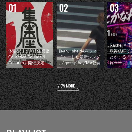
Rachel 
体験型フェス『集楽座
jjean、sheidAをフィー
歌舞伎町で
Collective Sounds &
チャーした最新シング
とかする『
Cultures』開催決定
ル“gossip boy”MV公開
れーーッ』
VIEW MORE