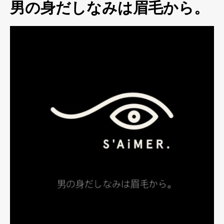
男の身だしなみは眉毛から。