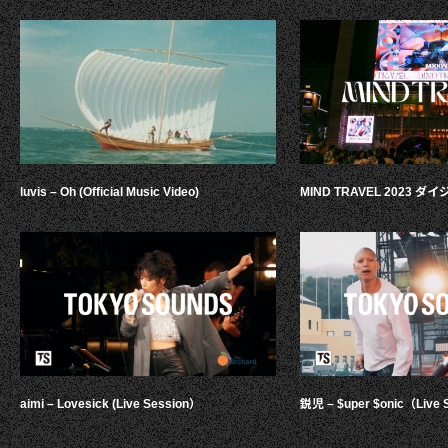
luvis – Oh (Official Music Video)
MIND TRAVEL 2023 
aimi – Lovesick (Live Session）
鋭児 – $uper $onic（Live 