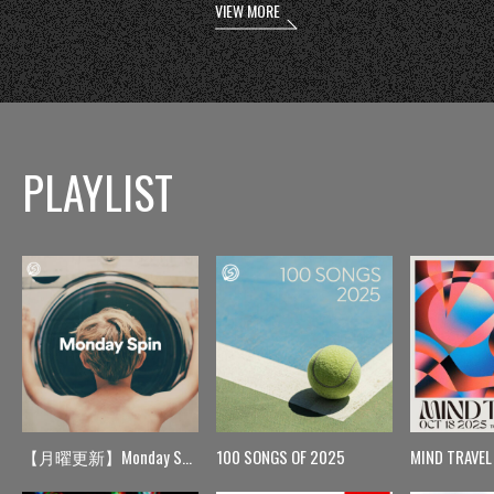
VIEW MORE
PLAYLIST
【月曜更新】Monday Spin
100 SONGS OF 2025
MIND TRAVEL