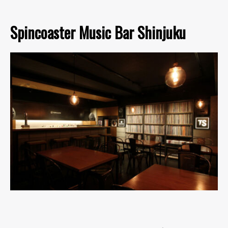
Spincoaster Music Bar Shinjuku