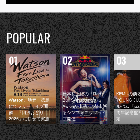
POPULAR
日本初上陸の『Red
KEIJUの
Watson、地元・徳島
Bull Symphonic』に
YOUNG JU
にてフリーライブ開
Awichが出演 4都市巡
ルバム『juzz
催 『阿波おどり
るシンフォニックライ
周年記念盤
2026』に併せて実施
ブ開催
定