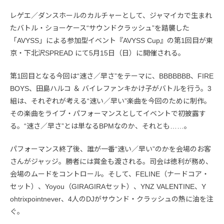
レゲエ／ダンスホールのカルチャーとして、ジャマイカで生まれ
たバトル・ショーケース“サウンドクラッシュ”を踏襲した
「AVYSS」による参加型イベント『AVYSS Cup』の第1回目が東
京・下北沢SPREAD にて5月15日（日）に開催される。
第1回目となる今回は“速さ／早さ”をテーマに、BBBBBBB、FIRE
BOYS、田島ハルコ ＆ バイレファンキかけ子がバトルを行う。3
組は、それぞれが考える“速い／早い”楽曲を今回のために制作。
その楽曲をライブ・パフォーマンスとしてイベントで初披露す
る。“速さ／早さ”とは単なるBPMなのか、それとも……。
パフォーマンス終了後、誰が一番“速い／早い”のかを会場のお客
さんがジャッジ。勝者には賞金も渡される。司会は徳利が務め、
会場のムードをコントロール。そして、FELINE（ナードコア・
セット）、Yoyou（GIRAGIRAセット）、YNZ VALENTINE、Y
ohtrixpointnever、4人のDJがサウンド・クラッシュの熱に油を注
ぐ。