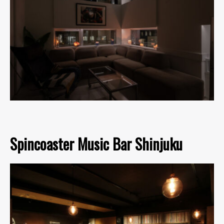
Spincoaster Music Bar Shinjuku