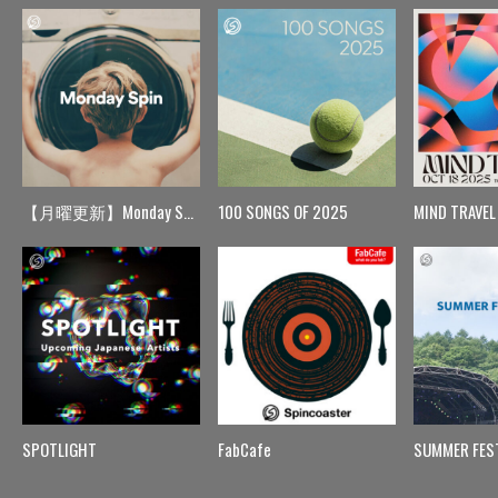
【月曜更新】Monday Spin
100 SONGS OF 2025
MIND TRAVEL
SPOTLIGHT
FabCafe
SUMMER FES