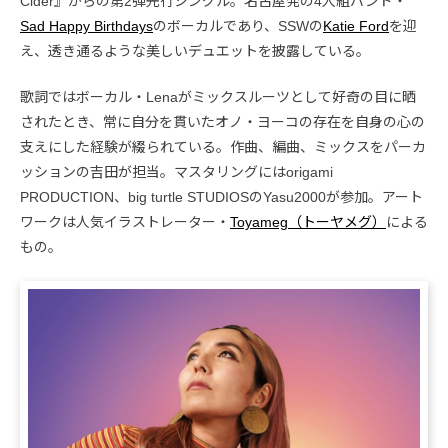
Cider』からの第2弾先行シングル。名古屋発の4人組バンド・
Sad Happy Birthdays
のボーカルであり、SSWの
Katie Ford
を迎
え、透き通るような美しいデュエットを披露している。
歌詞ではボーカル・Lenaがミックスルーツとして好奇の目に晒
されたとき、常に自分を貫いたオノ・ヨーコの存在を自身の心の
支えにした経験が綴られている。作曲、編曲、ミックスをパーカ
ッションの吉田が担当。マスタリングにはorigami
PRODUCTION、big turtle STUDIOSのYasu2000が参加。アート
ワークは人気イラストレーター・
Toyameg（トーヤメグ）
による
もの。