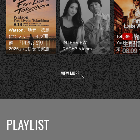
Watson、地元・徳島
にてフリーライブ開
Tohjiのラ
催 『阿波おどり
INTERVIEW ｜
YouTube
2026』に併せて実施
RACH? × idom
定
VIEW MORE
PLAYLIST