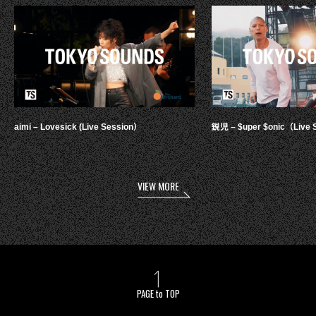
aimi – Lovesick (Live Session）
鋭児 – $uper $onic（Live 
VIEW MORE
PAGE to TOP