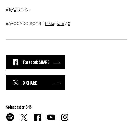
■
配信リンク
■AVOCADO BOYS：
Instagram
/
X
Facebook SHARE
X SHARE
Spincoaster SNS