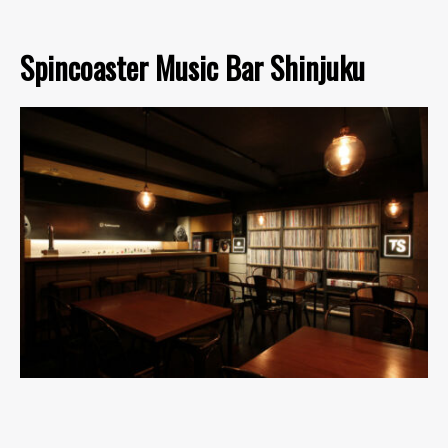
Spincoaster Music Bar Shinjuku