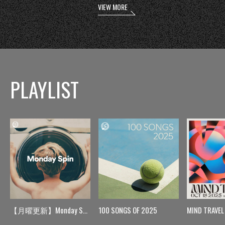
VIEW MORE
PLAYLIST
【月曜更新】Monday Spin
100 SONGS OF 2025
MIND TRAVEL