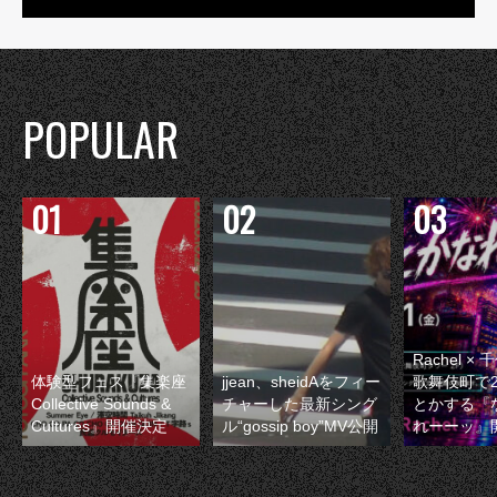
POPULAR
Rachel 
体験型フェス『集楽座
jjean、sheidAをフィー
歌舞伎町で
Collective Sounds &
チャーした最新シング
とかする『
Cultures』開催決定
ル“gossip boy”MV公開
れーーッ』