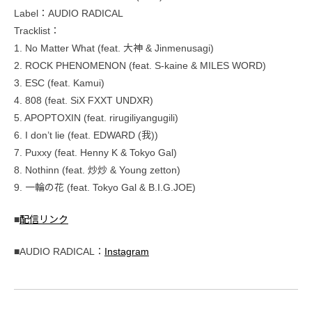
Label：AUDIO RADICAL
Tracklist：
1. No Matter What (feat. 大神 & Jinmenusagi)
2. ROCK PHENOMENON (feat. S-kaine & MILES WORD)
3. ESC (feat. Kamui)
4. 808 (feat. SiX FXXT UNDXR)
5. APOPTOXIN (feat. rirugiliyangugili)
6. I don’t lie (feat. EDWARD (我))
7. Puxxy (feat. Henny K & Tokyo Gal)
8. Nothinn (feat. 炒炒 & Young zetton)
9. 一輪の花 (feat. Tokyo Gal & B.I.G.JOE)
■
配信リンク
■AUDIO RADICAL：
Instagram