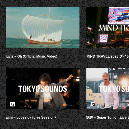
luvis – Oh (Official Music Video)
MIND TRAVEL 2023 
aimi – Lovesick (Live Session）
鋭児 – $uper $onic（Live 