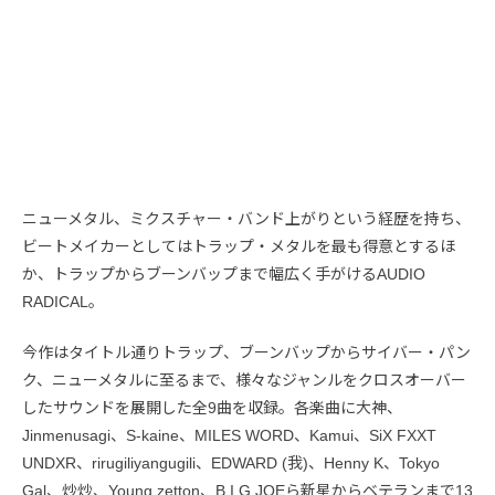
ニューメタル、ミクスチャー・バンド上がりという経歴を持ち、
ビートメイカーとしてはトラップ・メタルを最も得意とするほ
か、トラップからブーンバップまで幅広く手がけるAUDIO
RADICAL。
今作はタイトル通りトラップ、ブーンバップからサイバー・パン
ク、ニューメタルに至るまで、様々なジャンルをクロスオーバー
したサウンドを展開した全9曲を収録。各楽曲に大神、
Jinmenusagi、S-kaine、MILES WORD、Kamui、SiX FXXT
UNDXR、rirugiliyangugili、EDWARD (我)、Henny K、Tokyo
Gal、炒炒、Young zetton、B.I.G.JOEら新星からベテランまで13