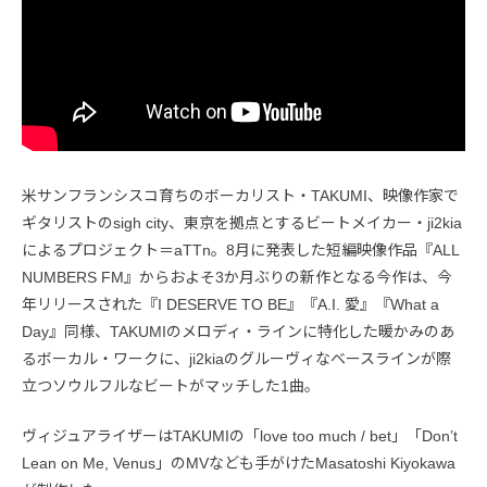
米サンフランシスコ育ちのボーカリスト・TAKUMI、映像作家で
ギタリストのsigh city、東京を拠点とするビートメイカー・ji2kia
によるプロジェクト＝aTTn。8月に発表した短編映像作品『ALL
NUMBERS FM』からおよそ3か月ぶりの新作となる今作は、今
年リリースされた『I DESERVE TO BE』『A.I. 愛』『What a
Day』同様、TAKUMIのメロディ・ラインに特化した暖かみのあ
るボーカル・ワークに、ji2kiaのグルーヴィなベースラインが際
立つソウルフルなビートがマッチした1曲。
ヴィジュアライザーはTAKUMIの「love too much / bet」「Don’t
Lean on Me, Venus」のMVなども手がけたMasatoshi Kiyokawa