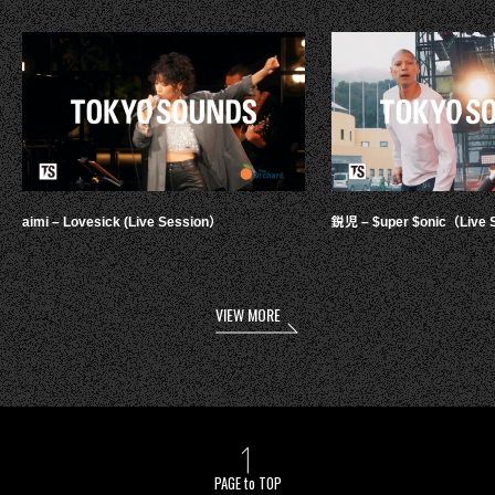
aimi – Lovesick (Live Session）
鋭児 – $uper $onic（Live 
VIEW MORE
PAGE to TOP