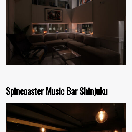
Spincoaster Music Bar Shinjuku