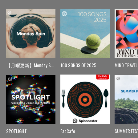
【月曜更新】Monday Spin
100 SONGS OF 2025
MIND TRAVEL
SPOTLIGHT
FabCafe
SUMMER FES