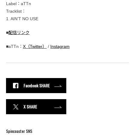
Label：aTTn
Tracklist：
1. AIN’T NO USE
■
配信リンク
■aTTn：
X（Twitter）
/
Instagram
Facebook SHARE
X SHARE
Spincoaster SNS