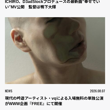
ICHIRO、D3adStockプロデュースの最新曲“幸せでい
い”MV公開 監督は鴨下大輝
NEWS
2026.08.07
現代の吟遊アーティスト・vqによる入場無料の単独公演
がWWW企画『FREE』にて開催