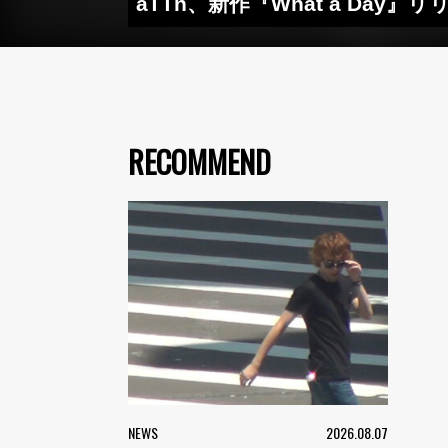
aTTn、新作『What a Day』
RECOMMEND
NEWS
2026.08.07