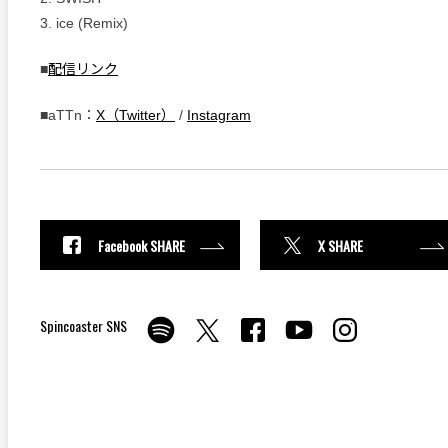
3. ice (Remix)
■
配信リンク
■aTTn：
X（Twitter）
/
Instagram
Facebook SHARE
X SHARE
Spincoaster SNS