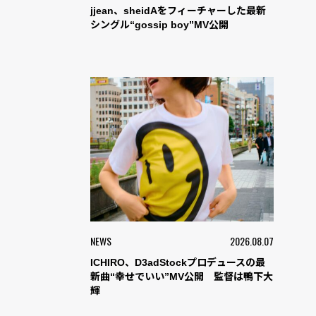
jjean、sheidAをフィーチャーした最新
シングル“gossip boy”MV公開
NEWS
2026.08.07
ICHIRO、D3adStockプロデュースの最
新曲“幸せでいい”MV公開 監督は鴨下大
輝