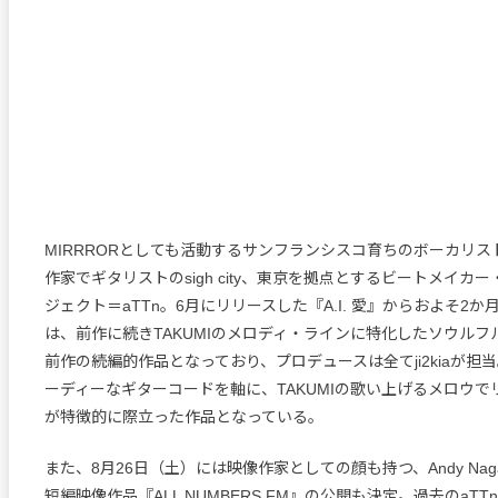
MIRRRORとしても活動するサンフランシスコ育ちのボーカリスト
作家でギタリストのsigh city、東京を拠点とするビートメイカー・j
ジェクト＝aTTn。6月にリリースした『A.I. 愛』からおよそ2
は、前作に続きTAKUMIのメロディ・ラインに特化したソウルフ
前作の続編的作品となっており、プロデュースは全てji2kiaが担
ーディーなギターコードを軸に、TAKUMIの歌い上げるメロウ
が特徴的に際立った作品となっている。
また、8月26日（土）には映像作家としての顔も持つ、Andy Naga
短編映像作品『ALL NUMBERS FM』の公開も決定。過去のaT