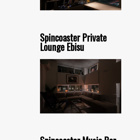
Spincoaster Private
Lounge Ebisu