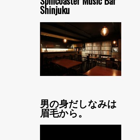
Spincoaster Music Bar
Shinjuku
男の身だしなみは
眉毛から。