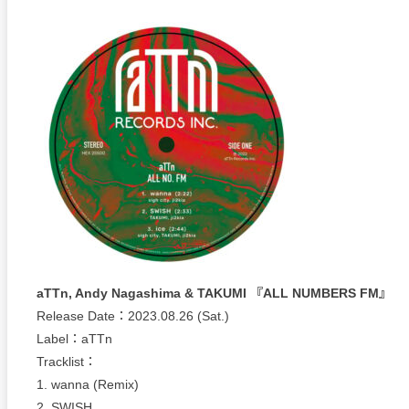
aTTn, Andy Nagashima & TAKUMI 『ALL NUMBERS FM』
Release Date：2023.08.26 (Sat.)
Label：aTTn
Tracklist：
1. wanna (Remix)
2. SWISH