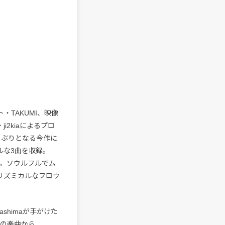
・TAKUMI、映像
i2kiaによるプロ
か月ぶりとなる今作に
ルな3曲を収録。
当。ソウルフルでム
でリズミカルなフロウ
shimaが手がけた
Tnの楽曲から