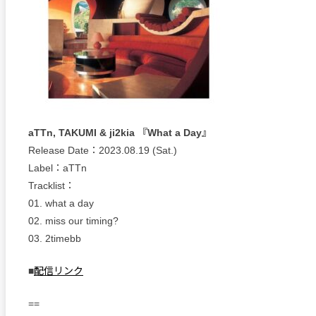
aTTn, TAKUMI & ji2kia 『What a Day』
Release Date：2023.08.19 (Sat.)
Label：aTTn
Tracklist：
01. what a day
02. miss our timing?
03. 2timebb
■
配信リンク
==