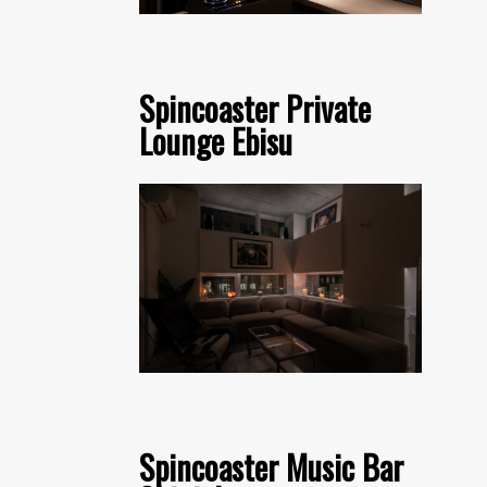
Spincoaster Private
Lounge Ebisu
Spincoaster Music Bar