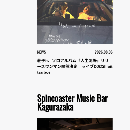
NEWS
2026.08.06
荘子it、ソロアルバム『人生劇場』リリ
ースワンマン開催決定 ライブDJはillicit
tsuboi
Spincoaster Music Bar
Kagurazaka