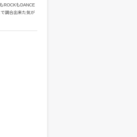
ROCKもDANCE
スで調合出来た気が