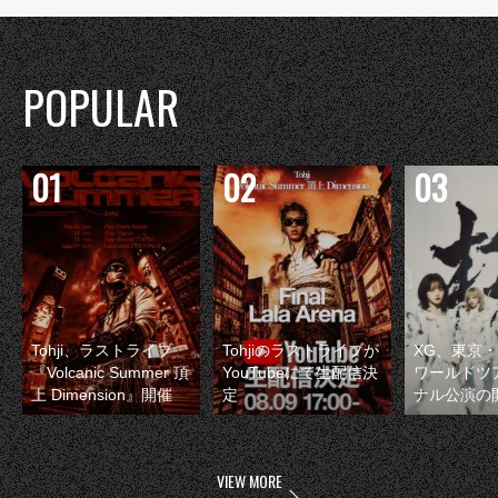
POPULAR
Tohji、ラストライブ
Tohjiのラストライブが
XG、東京
『Volcanic Summer 頂
YouTubeにて生配信決
ワールドツ
上 Dimension』開催
定
ナル公演の
VIEW MORE