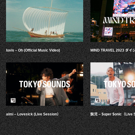
luvis – Oh (Official Music Video)
MIND TRAVEL 2023 
aimi – Lovesick (Live Session）
鋭児 – $uper $onic（Live 