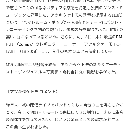
ル「Microwave Love」以来の新曲となる今作は、誰しもが日常
で感じたことのあるネガティブな感情を肯定し独自のダンス・ミ
ュージックに昇華した、アツキタケトモの新章を提示する1曲だ
という。“ベッドルーム・ポップからの脱出”をテーマにバンド・
レコーディングを初めて敢行し、表現の枠を取り払った自由度の
高い1曲になっているという。さらに、4月13日（木）放送の
FM
FUJI『Bumpy』
のレギュラー・コーナー「アツキタケトモ POP
LAB」（18:20頃）にて、今作の初オンエアも決定している。
MVは加藤マニが監督を務め、アツキタケトモの新たなアーティ
スト・ヴィジュアルは写真家・嶌村吉祥丸が撮影を手がけた。
【アツキタケトモ コメント】
昨年末、初の配信ライブでバンドとともに自分の曲を鳴らしたこ
とで、今まで宅録・リモートで完結してきた制作に、さらに生音
の肉体性を加えてみたい、という音楽家としての欲求が芽生え、
この曲は生まれました。