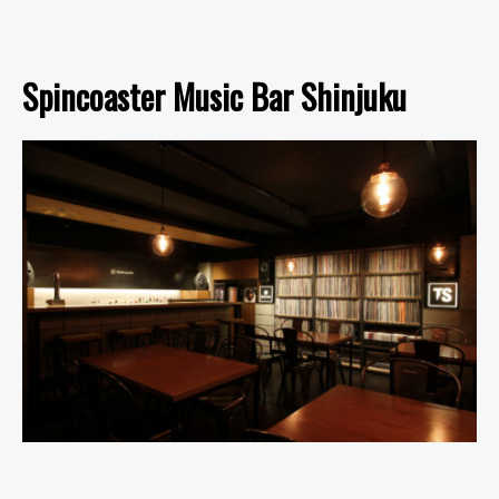
Spincoaster Music Bar Shinjuku