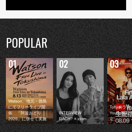
POPULAR
Watson、地元・徳島
にてフリーライブ開
Tohjiのラ
催 『阿波おどり
INTERVIEW ｜
YouTube
2026』に併せて実施
RACH? × idom
定