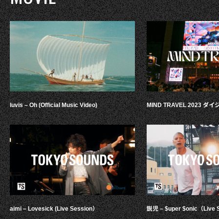
luvis – Oh (Official Music Video)
MIND TRAVEL 2023 
aimi – Lovesick (Live Session）
鋭児 – $uper $onic（Live 