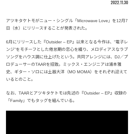
2022.11.30
アツキタケトモがニュー・シングル「Microwave Love」を12月7
日（水）にリリースすることが発表された。
6月にリリースした『Outsider – EP』以来となる今作は、“電子レ
ンジ”をモチーフとした倦怠期の恋心を綴り、メロディアスなラブ
ソングをハウス調に仕上げたという。共同アレンジには、DJ／プ
ロデューサーのTAARを招致。ミックス・エンジニアは浦本雅
史、ギター・ソロには土器大洋（MO MOMA）をそれぞれ迎えて
いるとのこと。
なお、TAARとアツキタケトモは先述の『Outsider – EP』収録の
「Family」でもタッグを組んでいる。