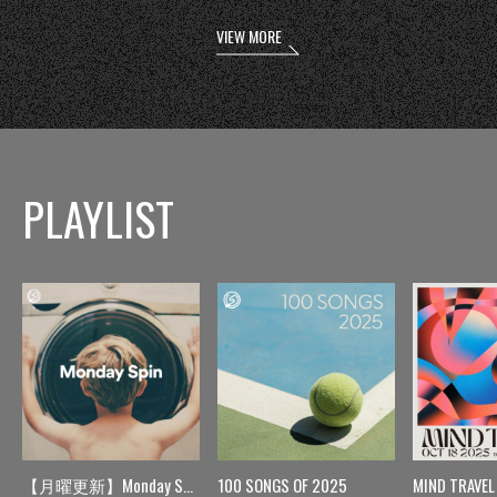
VIEW MORE
PLAYLIST
【月曜更新】Monday Spin
100 SONGS OF 2025
MIND TRAVEL