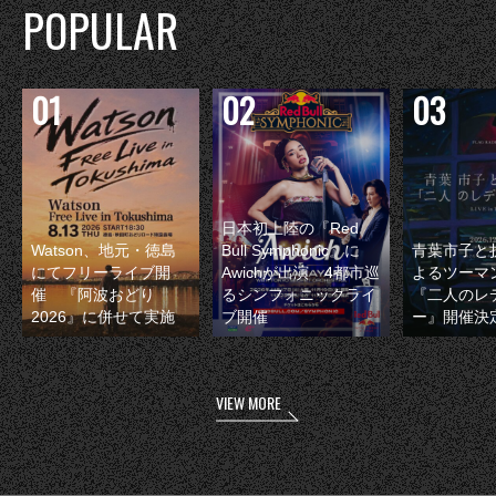
POPULAR
日本初上陸の『Red
Watson、地元・徳島
Bull Symphonic』に
青葉市子と
にてフリーライブ開
Awichが出演 4都市巡
よるツーマ
催 『阿波おどり
るシンフォニックライ
『二人のレ
2026』に併せて実施
ブ開催
ー』開催決
VIEW MORE