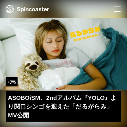
Skip
to
content
NEWS
ASOBOiSM、2ndアルバム『YOLO』よ
り関口シンゴを迎えた「だるがらみ」
MV公開