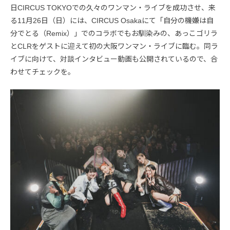
日CIRCUS TOKYOでの久々のワンマン・ライブを成功させ、来
る11月26日（日）には、CIRCUS Osakaにて「自分の機嫌は自
分でとる（Remix）」でのコラボでもお馴染みの、あっこゴリラ
とCLRをゲストに迎えて初の大阪ワンマン・ライブに臨む。同ラ
イブに向けて、対談インタビュー動画も公開されているので、合
わせてチェックを。