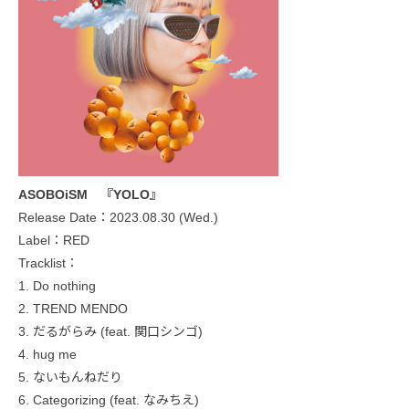
ASOBOiSM 『YOLO』
Release Date：2023.08.30 (Wed.)
Label：RED
Tracklist：
1. Do nothing
2. TREND MENDO
3. だるがらみ (feat. 関口シンゴ)
4. hug me
5. ないもんねだり
6. Categorizing (feat. なみちえ)