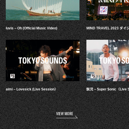
luvis – Oh (Official Music Video)
MIND TRAVEL 2023 
aimi – Lovesick (Live Session）
鋭児 – $uper $onic（Live 
VIEW MORE