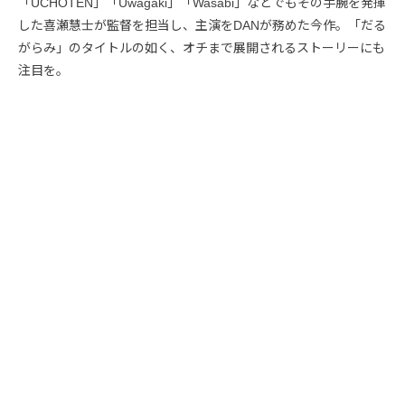
「UCHOTEN」「Uwagaki」「Wasabi」などでもその手腕を発揮
した喜瀬慧士が監督を担当し、主演をDANが務めた今作。「だる
がらみ」のタイトルの如く、オチまで展開されるストーリーにも
注目を。