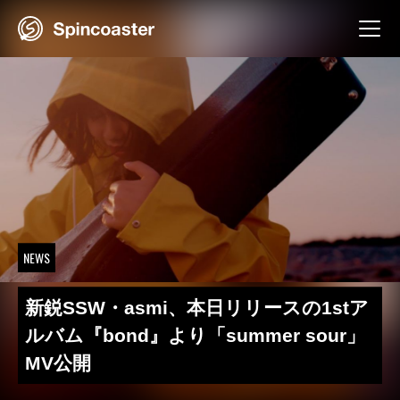
Skip
to
content
NEWS
新鋭SSW・asmi、本日リリースの1stア
ルバム『bond』より「summer sour」
MV公開