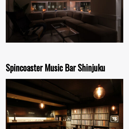
Spincoaster Music Bar Shinjuku