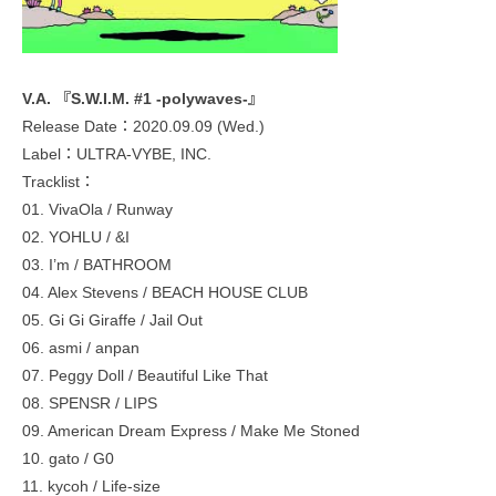
V.A. 『S.W.I.M. #1 -polywaves-』
Release Date：2020.09.09 (Wed.)
Label：ULTRA-VYBE, INC.
Tracklist：
01. VivaOla / Runway
02. YOHLU / &I
03. I’m / BATHROOM
04. Alex Stevens / BEACH HOUSE CLUB
05. Gi Gi Giraffe / Jail Out
06. asmi / anpan
07. Peggy Doll / Beautiful Like That
08. SPENSR / LIPS
09. American Dream Express / Make Me Stoned
10. gato / G0
11. kycoh / Life-size