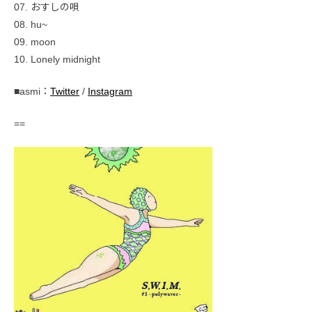
07. おすしの唄
08. hu~
09. moon
10. Lonely midnight
■asmi：
Twitter
/
Instagram
==