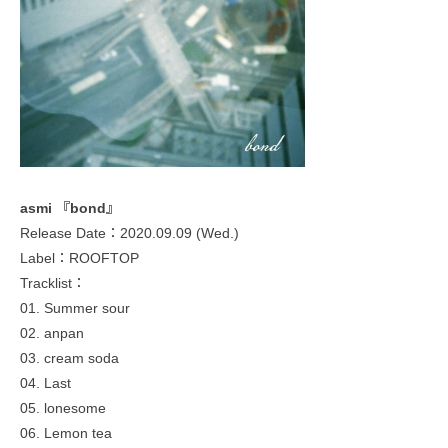
asmi 『bond』
Release Date：2020.09.09 (Wed.)
Label：ROOFTOP
Tracklist：
01. Summer sour
02. anpan
03. cream soda
04. Last
05. lonesome
06. Lemon tea