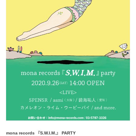
mona records 『S.W.I.M.』 PARTY