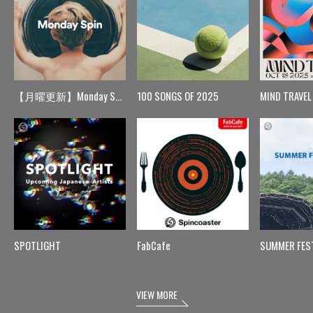
【月曜更新】Monday Spin
100 SONGS OF 2025
MIND TRAVEL
SPOTLIGHT
FabCafe
SUMMER FES
VIEW MORE