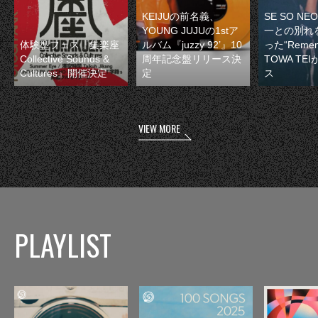
KEIJUの前名義、
SE SO N
YOUNG JUJUの1stア
一との別れ
体験型フェス『集楽座
ルバム『juzzy 92’』10
った“Remem
Collective Sounds &
周年記念盤リリース決
TOWA TE
Cultures』開催決定
定
ス
VIEW MORE
PLAYLIST