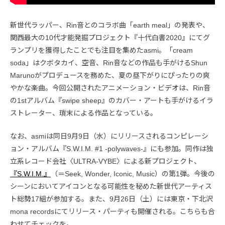
新世代ラッパー、Rin音とのコラボ曲「earth meal」の発表や、
関西最大の10代才能発掘プロジェクト『十代白書2020』にてグ
ランプリを獲得したことでも注目を集めたasmi。「cream
soda」はクボタカイ、空音、Rin音などの作品も手がけるShun
Marunoがプロデュースを務めた、夏の昼下がりにぴったりの爽
やかな楽曲。今回公開されたアニメーション・ビデオは、Rin音
の1stアルバム『swipe sheep』のカバー・アートも手がけるイラ
ストレーター、瑣末による作品となっている。
なお、asmiは同日9月9日（水）にリリースされるコンピレーシ
ョン・アルバム『S.W.I.M. #1 -polywaves-』にも参加。同作は独
立系レコード会社〈ULTRA-VYBE〉による新プロジェクト、
『S.W.I.M.』
（＝Seek, Wonder, Iconic, Music）の第1弾。今後の
シーンにおいてアイコンとなる可能性を秘めた新世代アーティス
ト総勢17組が参加する。また、9月26日（土）には東京・下北沢
mona recordsにてリリース・パーティも開催される。こちらも合
わせてチェックを。