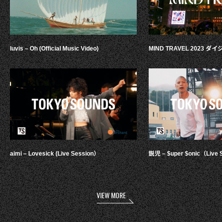
luvis – Oh (Official Music Video)
MIND TRAVEL 2023 
aimi – Lovesick (Live Session）
鋭児 – $uper $onic（Live 
VIEW MORE