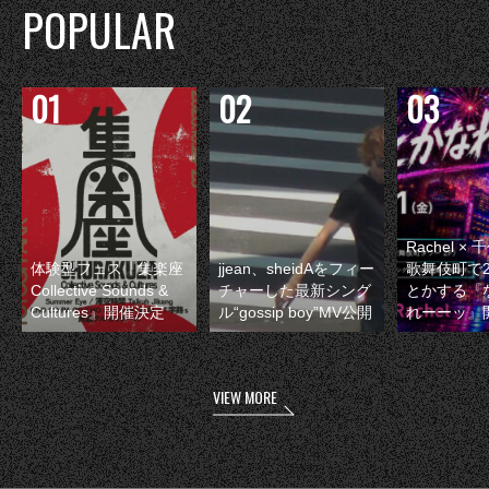
POPULAR
Rachel 
体験型フェス『集楽座
jjean、sheidAをフィー
歌舞伎町で
Collective Sounds &
チャーした最新シング
とかする『
Cultures』開催決定
ル“gossip boy”MV公開
れーーッ』
VIEW MORE