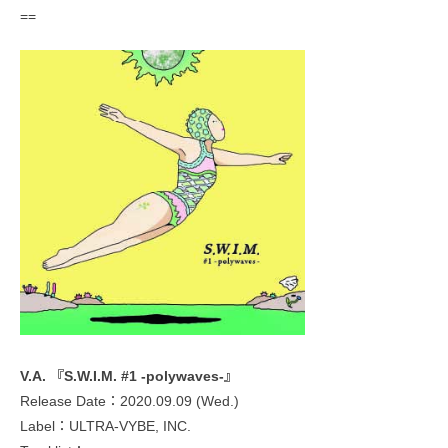
==
V.A. 『S.W.I.M. #1 -polywaves-』
Release Date：2020.09.09 (Wed.)
Label：ULTRA-VYBE, INC.