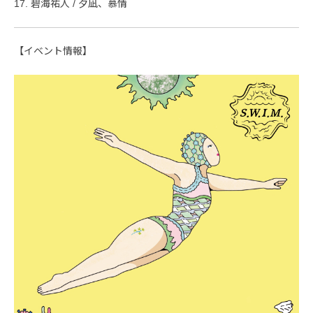
17. 碧海祐人 / 夕凪、慕情
【イベント情報】