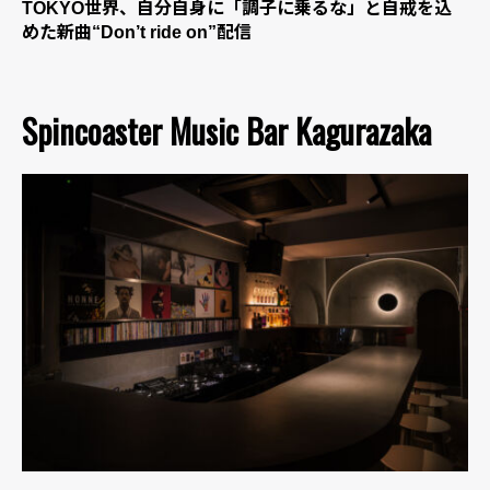
TOKYO世界、自分自身に「調子に乗るな」と自戒を込
めた新曲“Don’t ride on”配信
Spincoaster Music Bar Kagurazaka