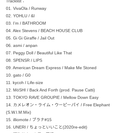
Tracklist：
01. VivaOla / Runway
02. YOHLU / &I
03. I’m / BATHROOM
04. Alex Stevens / BEACH HOUSE CLUB
05. Gi Gi Giraffe / Jail Out
06. asmi / anpan
07. Peggy Doll / Beautiful Like That
08. SPENSR / LIPS
09. American Dream Express / Make Me Stoned
10. gato / G0
11. kycoh / Life-size
12. MöSHI / Back And Forth (prod. Pause Catti)
13. TOKYO RAVE GROUPIE / Mellow Down Easy
14. カメレオン・ライム・ウーピーパイ / Free Elephant
(S.W.I.M.Mix)
15. illiomote / ブラナ#15
16. UNERI / ちょっといいこと(2020re-edit)