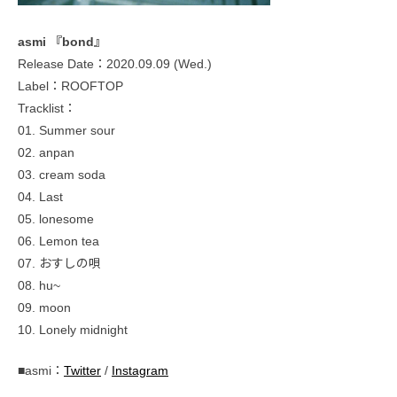
asmi 『bond』
Release Date：2020.09.09 (Wed.)
Label：ROOFTOP
Tracklist：
01. Summer sour
02. anpan
03. cream soda
04. Last
05. lonesome
06. Lemon tea
07. おすしの唄
08. hu~
09. moon
10. Lonely midnight
■asmi：
Twitter
/
Instagram