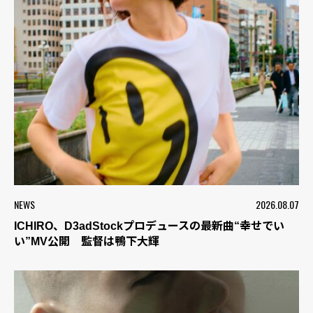
NEWS
2026.08.07
ICHIRO、D3adStockプロデュースの最新曲“幸せでい
い”MV公開 監督は鴨下大輝