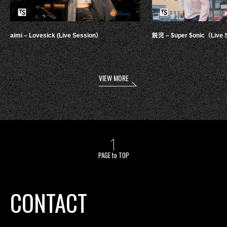
aimi – Lovesick (Live Session）
鋭児 – $uper $onic（Live 
VIEW MORE
PAGE to TOP
CONTACT