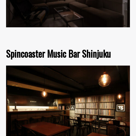
Spincoaster Music Bar Shinjuku