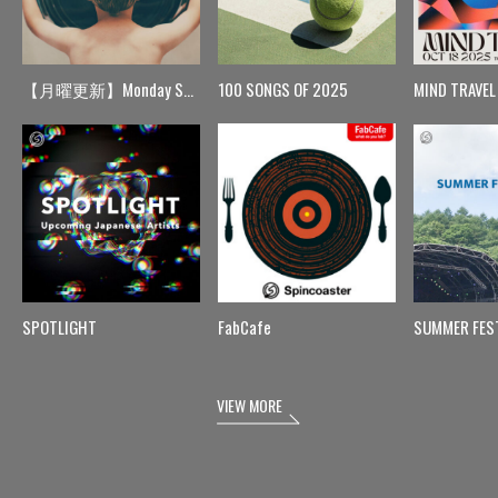
【月曜更新】Monday Spin
100 SONGS OF 2025
MIND TRAVEL
SPOTLIGHT
FabCafe
SUMMER FES
VIEW MORE