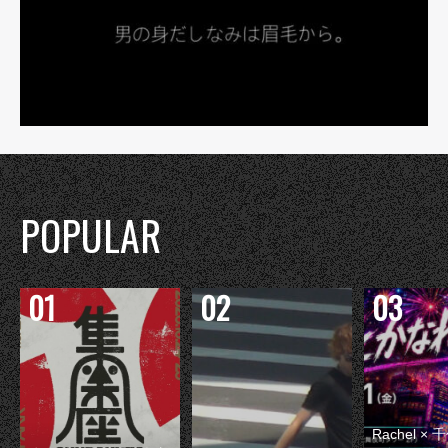
POPULAR
Rachel 