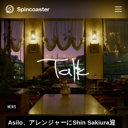
Skip
to
content
NEWS
Asilo、アレンジャーにShin Sakiura迎