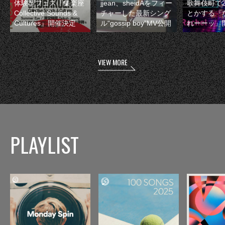
体験型フェス『集楽座
jjean、sheidAをフィー
歌舞伎町で
Collective Sounds &
チャーした最新シング
とかする『
Cultures』開催決定
ル“gossip boy”MV公開
れーーッ』
VIEW MORE
PLAYLIST