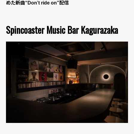
めた新曲“Don’t ride on”配信
Spincoaster Music Bar Kagurazaka