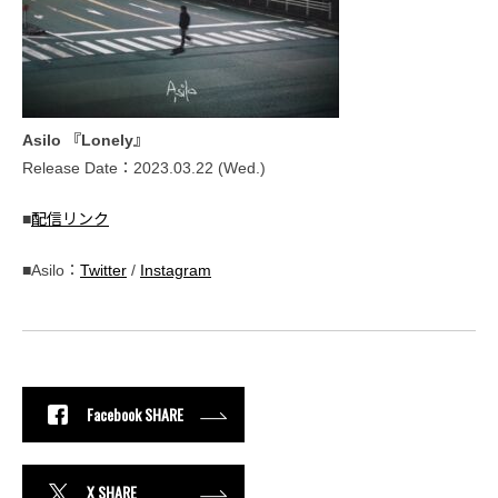
Asilo 『Lonely』
Release Date：2023.03.22 (Wed.)
■
配信リンク
■Asilo：
Twitter
/
Instagram
Facebook SHARE
X SHARE