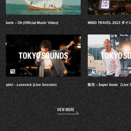
luvis – Oh (Official Music Video)
MIND TRAVEL 2023 
aimi – Lovesick (Live Session）
鋭児 – $uper $onic（Live 
VIEW MORE