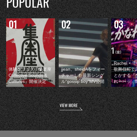
POPULAR
Rachel 
体験型フェス『集楽座
jjean、sheidAをフィー
歌舞伎町で
Collective Sounds &
チャーした最新シング
とかする『
Cultures』開催決定
ル“gossip boy”MV公開
れーーッ』
VIEW MORE