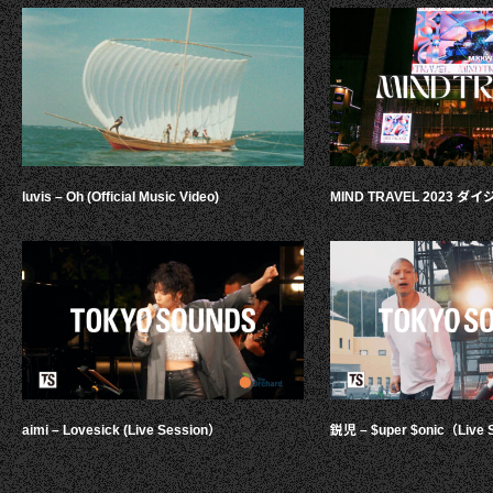
luvis – Oh (Official Music Video)
MIND TRAVEL 2023 
aimi – Lovesick (Live Session）
鋭児 – $uper $onic（Live 