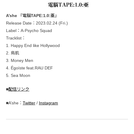
A’she 『電脳TAPE:1.0:亜』
Release Date：2023.02.24 (Fri.)
Label：A-Psycho Squad
Tracklist：
1. Happy End like Hollywood
2. 鳥肌
3. Money Men
4. Égoïste feat.RAU DEF
5. Sea Moon
■
配信リンク
■A’she：
Twitter
/
Instagram