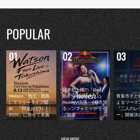
POPULAR
日本初上陸の『Red
Watson、地元・徳島
Bull Symphonic』に
青葉市子と
にてフリーライブ開
Awichが出演 4都市巡
よるツーマ
催 『阿波おどり
るシンフォニックライ
『二人のレ
2026』に併せて実施
ブ開催
ー』開催決
VIEW MORE