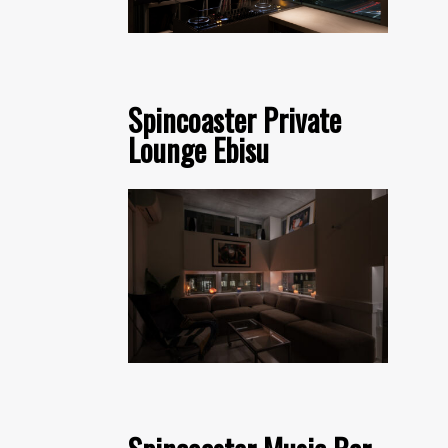
Spincoaster Private
Lounge Ebisu