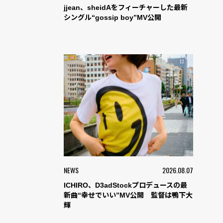
jjean、sheidAをフィーチャーした最新
シングル“gossip boy”MV公開
NEWS
2026.08.07
ICHIRO、D3adStockプロデュースの最
新曲“幸せでいい”MV公開 監督は鴨下大
輝