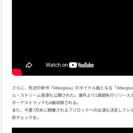
さらに、先述の新作『Afterglow』のタイトル曲となる「Afterg
ル・ストリーム音源も公開された。海外より1週間先行リリース
ボーナストラックも8曲収録される。
また、今夏7月末に開催されるフジロックへの出演も決定してい
非チェックを。