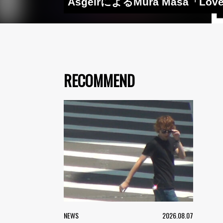
ÁsgeirによるMura Masa
RECOMMEND
NEWS
2026.08.07