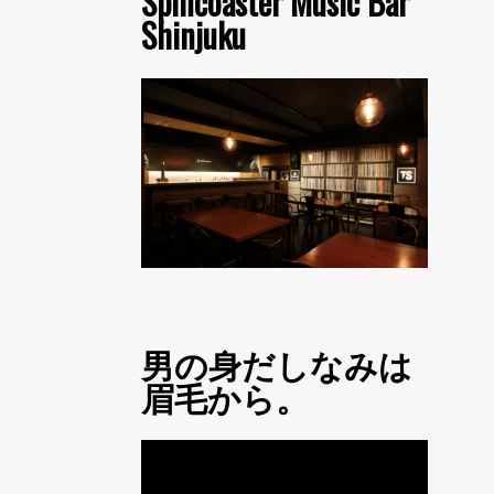
Spincoaster Music Bar
Shinjuku
男の身だしなみは
眉毛から。