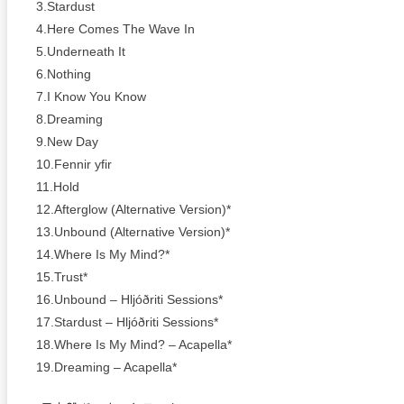
3.Stardust
4.Here Comes The Wave In
5.Underneath It
6.Nothing
7.I Know You Know
8.Dreaming
9.New Day
10.Fennir yfir
11.Hold
12.Afterglow (Alternative Version)*
13.Unbound (Alternative Version)*
14.Where Is My Mind?*
15.Trust*
16.Unbound – Hljóðriti Sessions*
17.Stardust – Hljóðriti Sessions*
18.Where Is My Mind? – Acapella*
19.Dreaming – Acapella*