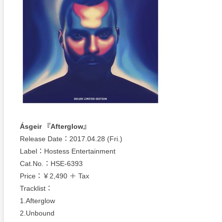
Ásgeir 『Afterglow』
Release Date：2017.04.28 (Fri.)
Label：Hostess Entertainment
Cat.No.：HSE-6393
Price：￥2,490 ＋ Tax
Tracklist：
1.Afterglow
2.Unbound