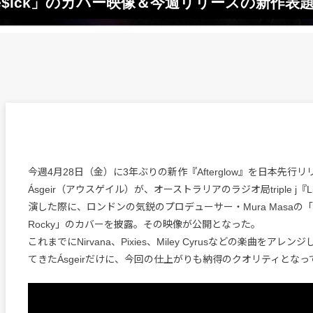
「Love$ick」のカバー映像＆今週リリースの新作
今週4月28日（金）に3年ぶりの新作『Afterglow』を日本先行
Ásgeir（アウスゲイル）が、オーストラリアのラジオ局triple j『Like
演した際に、ロンドンの気鋭のプロデューサー・Mura Masaの「Love$i
Rocky」のカバーを披露。その映像が公開となった。
これまでにNirvana、Pixies、Miley Cyrusなどの楽曲をア
てきたÁsgeirだけに、今回の仕上がりも納得のクオリティとなっ