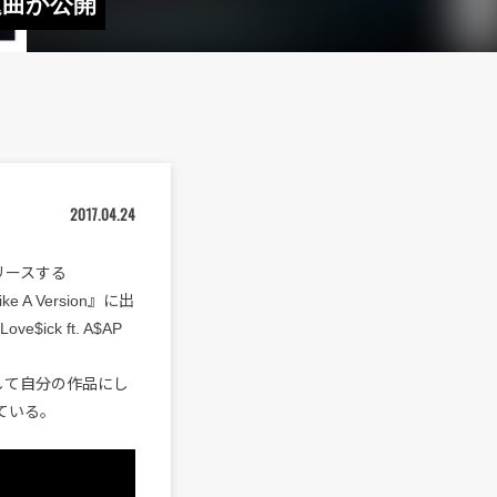
表題曲が公開
2017.04.24
リリースする
 A Version』に出
ck ft. A$AP
レンジして自分の作品にし
ている。