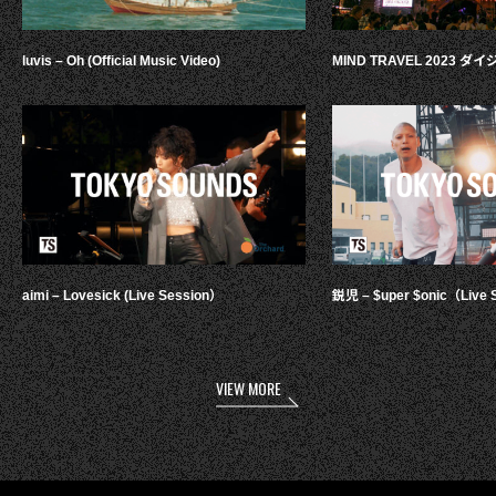
luvis – Oh (Official Music Video)
MIND TRAVEL 2023 
aimi – Lovesick (Live Session）
鋭児 – $uper $onic（Live 
VIEW MORE