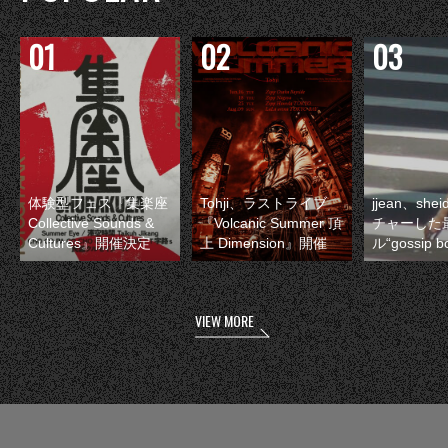
体験型フェス『集楽座
Tohji、ラストライブ
jjean、sh
Collective Sounds &
『Volcanic Summer 頂
チャーした
Cultures』開催決定
上 Dimension』開催
ル“gossip 
VIEW MORE