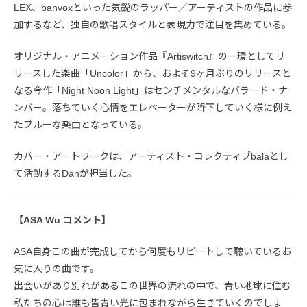
LEX、banvoxといった気鋭のラッパー／アーティストの作品に参
加するなど、独自の歌唱スタイルと表現力で注目を集めている。
オリジナル・アニメーション作品『Artiswitch』の⼀環としてリ
リースした楽曲「Uncolor」から、およそ9ヶ月ぶりのリリースと
なる今作「Night Noon Light」はセンチメンタルなバラード・ナ
ンバー。落ちていく心情をエレベーターが降下していく様に例え
たブルーな楽曲となっている。
カバー・アートワークは、アーティスト・コレクティブbalaとし
て活動するDanが担当した。
【ASA Wu コメント】
ASA自身この曲が完成してから何度もリピートして聴いているお
気に入りの曲です。
出会いがあり別れがあるこの世界の流れの中で、青い地球に住む
私たちの心は誰も皆青い光に包まれながら生きていくのでしょ