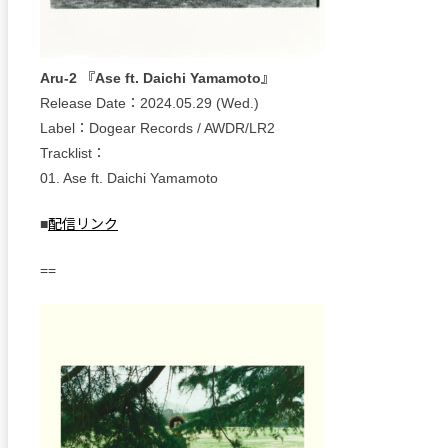
Aru-2 『Ase ft. Daichi Yamamoto』
Release Date：2024.05.29 (Wed.)
Label：Dogear Records / AWDR/LR2
Tracklist：
01. Ase ft. Daichi Yamamoto
■
配信リンク
==