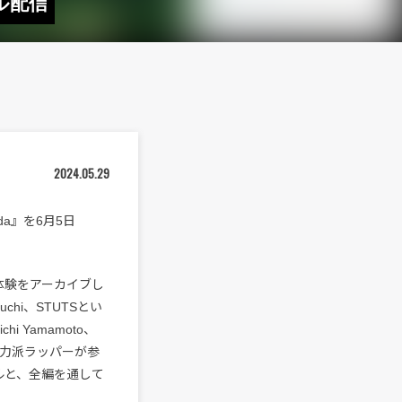
グル配信
2024.05.29
a』を6月5日
楽体験をアーカイブし
aguchi、STUTSとい
 Yamamoto、
いう実力派ラッパーが参
ルと、全編を通して