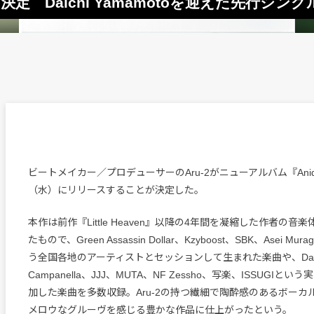
ス決定 Daichi Yamamotoを迎えた先行シン
ビートメイカー／プロデューサーのAru-2がニューアルバム『Anid
（水）にリリースすることが決定した。
本作は前作『Little Heaven』以降の4年間を凝縮した作者の音
たもので、Green Assassin Dollar、Kzyboost、SBK、Asei Mur
う全国各地のアーティストとセッションして生まれた楽曲や、Daichi
Campanella、JJJ、MUTA、NF Zessho、写楽、ISSUGIと
加した楽曲を多数収録。Aru-2の持つ繊細で陶酔感のあるボーカ
メロウなグルーヴを感じる豊かな作品に仕上がったという。