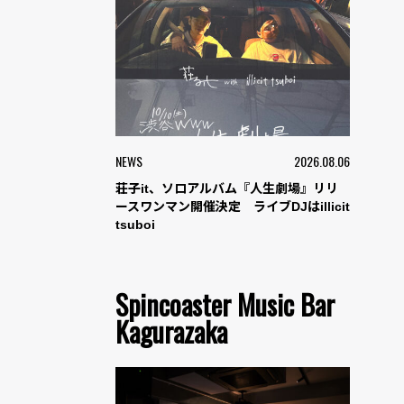
NEWS
2026.08.06
荘子it、ソロアルバム『人生劇場』リリ
ースワンマン開催決定 ライブDJはillicit
tsuboi
Spincoaster Music Bar
Kagurazaka