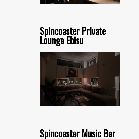
Spincoaster Private
Lounge Ebisu
Spincoaster Music Bar