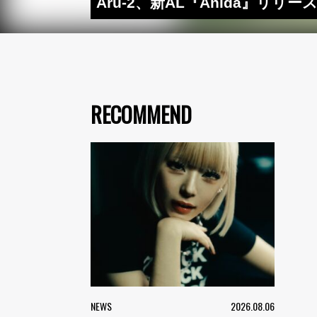
Aru-2、新AL『Anida』リリー
RECOMMEND
NEWS
2026.08.06