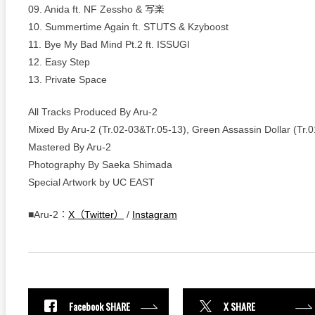
09. Anida ft. NF Zessho & 写楽
10. Summertime Again ft. STUTS & Kzyboost
11. Bye My Bad Mind Pt.2 ft. ISSUGI
12. Easy Step
13. Private Space
All Tracks Produced By Aru-2
Mixed By Aru-2 (Tr.02-03&Tr.05-13), Green Assassin Dollar (Tr.01
Mastered By Aru-2
Photography By Saeka Shimada
Special Artwork by UC EAST
■Aru-2：
X（Twitter）
/
Instagram
Facebook SHARE
X SHARE