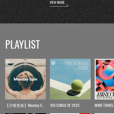
VIEW MORE
PLAYLIST
【月曜更新】Monday Spin
100 SONGS OF 2025
MIND TRAVEL