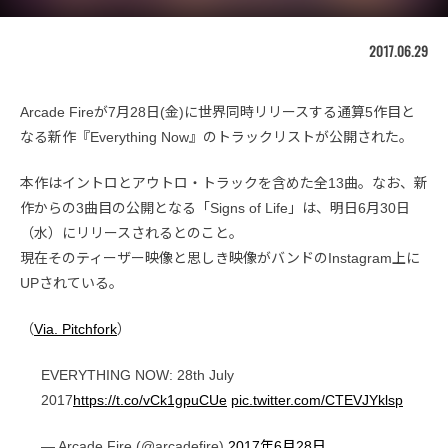
2017.06.29
Arcade Fireが7月28日(金)に世界同時リリースする通算5作目と
なる新作『Everything Now』のトラックリストが公開された。
本作はイントロとアウトロ・トラックを含めた全13曲。なお、新
作からの3曲目の公開となる「Signs of Life」は、明日6月30日
（水）にリリースされるとのこと。
現在そのティーザー映像と思しき映像がバンドのInstagram上に
UPされている。
（
Via. Pitchfork
）
EVERYTHING NOW: 28th July
2017
https://t.co/vCk1gpuCUe
pic.twitter.com/CTEVJYklsp
— Arcade Fire (@arcadefire)
2017年6月28日