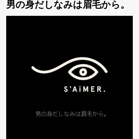
男の身だしなみは眉毛から。