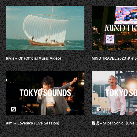
luvis – Oh (Official Music Video)
MIND TRAVEL 2023 
aimi – Lovesick (Live Session）
鋭児 – $uper $onic（Live 