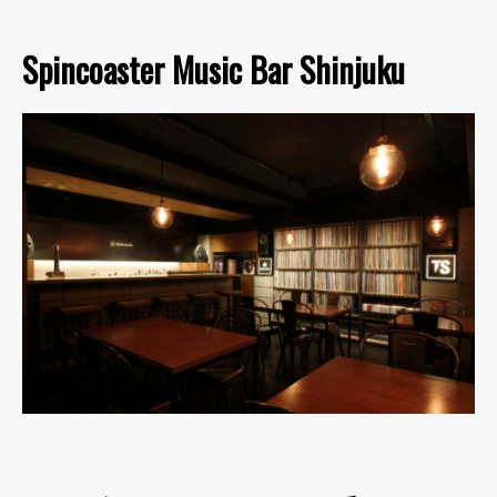
Spincoaster Music Bar Shinjuku