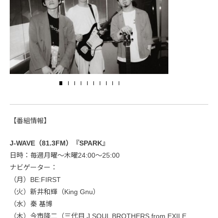
【番組情報】
J-WAVE（81.3FM）『SPARK』
日時：毎週月曜～木曜24:00～25:00
ナビゲーター：
（月）BE:FIRST
（火）新井和輝（King Gnu）
（水）秦 基博
（木）今市隆二（三代目 J SOUL BROTHERS from EXILE