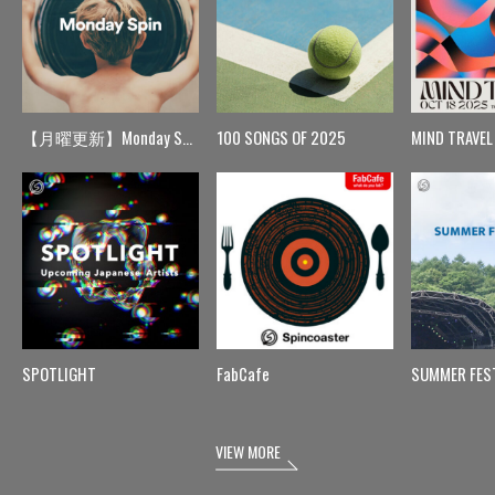
【月曜更新】Monday Spin
100 SONGS OF 2025
MIND TRAVEL
SPOTLIGHT
FabCafe
SUMMER FES
VIEW MORE