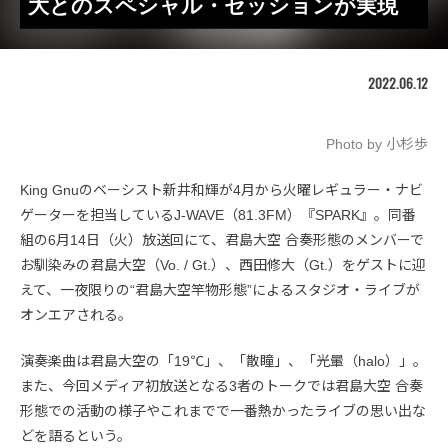
大とのスペシャル・セッションが実現
2022.06.12
Photo by 小杉歩
King Gnuのベーシスト新井和輝が4月から火曜レギュラー・ナビ
ゲーターを担当しているJ-WAVE（81.3FM）『SPARK』。同番
組の6月14日（火）放送回にて、君島大空 合奏形態のメンバーで
お馴染みの君島大空（Vo. / Gt.）、西田修大（Gt.）をゲストに迎
えて、一夜限りの“君島大空竿物形態”によるスタジオ・ライブが
オンエアされる。
演奏楽曲は君島大空の「19℃」、「散瞳」、「光暈（halo）」。
また、今回メディア初放送となる3者のトークでは君島大空 合奏
形態での活動の様子やこれまでで一番熱かったライブの思い出な
どを語るという。