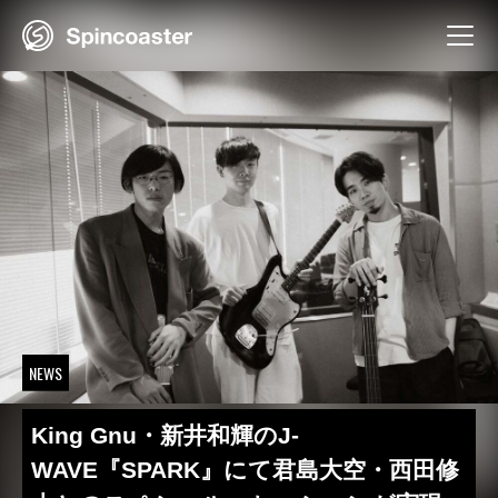
Skip
to
content
NEWS
King Gnu・新井和輝のJ-
WAVE『SPARK』にて君島大空・西田修