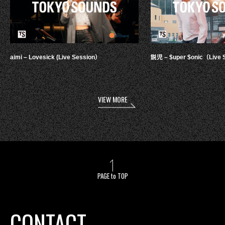
aimi – Lovesick (Live Session）
鋭児 – $uper $onic（Live 
VIEW MORE
PAGE to TOP
CONTACT