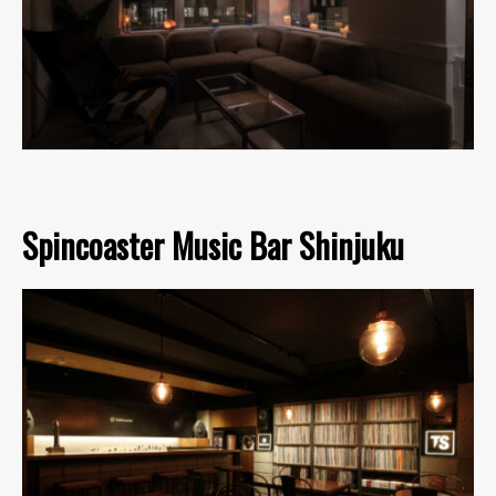
Spincoaster Music Bar Shinjuku