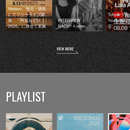
Watson、地元・徳島
にてフリーライブ開
Tohjiのラ
催 『阿波おどり
INTERVIEW ｜
YouTube
2026』に併せて実施
RACH? × idom
定
VIEW MORE
PLAYLIST