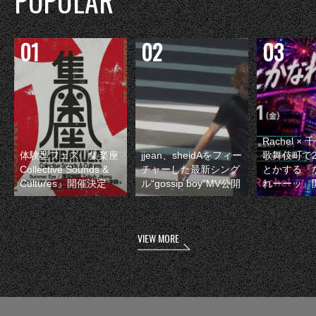
POPULAR
Rachel 
体験型フェス『集楽座
jjean、sheidAをフィー
歌舞伎町で
Collective Sounds &
チャーした最新シング
とかする『
Cultures』開催決定
ル“gossip boy”MV公開
れーーッ』
VIEW MORE