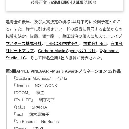
後藤正文（ASIAN KUNG-FU GENERATION）
選考会の後半、及び大賞決定の模様は4月下旬に公開予定とのこ
と。また、昨年に引き続きアワードの趣旨に賛同する企業からの
協賛も決定。後藤、坂本龍一、亀田誠治の個人に加えて、
ライブ
マスターズ株式会社
、
THECOO株式会社
、
株式会社Res
、
有限会
社ビートアップ
、
Gerbera Music Agency合同会社
、
Xylomania
Studio LLC
、そして匿名企業1社の協賛が発表された。
第5回APPLE VINEGAR –Music Award-ノミネーション 12作品
『Castle in Madness』 4s4ki
『dimen』 NOT WONK
『DOOM』 家主
『Ex․LIFE』 網守将平
『兆し』 SPARTA
『ms』 鈴木真海子
『No Buses』 No Buses
『Orca』 NTsKi