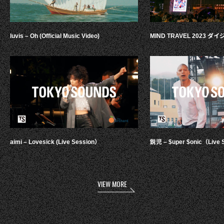
luvis – Oh (Official Music Video)
MIND TRAVEL 2023 
aimi – Lovesick (Live Session）
鋭児 – $uper $onic（Live 
VIEW MORE