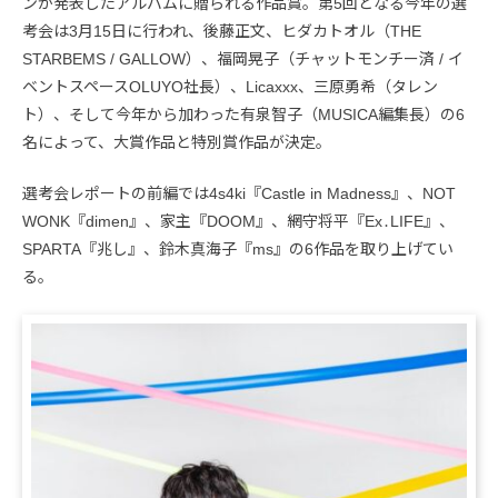
ンが発表したアルバムに贈られる作品賞。第5回となる今年の選
考会は3月15日に行われ、後藤正文、ヒダカトオル（THE
STARBEMS / GALLOW）、福岡晃子（チャットモンチー済 / イ
ベントスペースOLUYO社長）、Licaxxx、三原勇希（タレン
ト）、そして今年から加わった有泉智子（MUSICA編集長）の6
名によって、大賞作品と特別賞作品が決定。
選考会レポートの前編では4s4ki『Castle in Madness』、NOT
WONK『dimen』、家主『DOOM』、網守将平『Ex․LIFE』、
SPARTA『兆し』、鈴木真海子『ms』の6作品を取り上げてい
る。