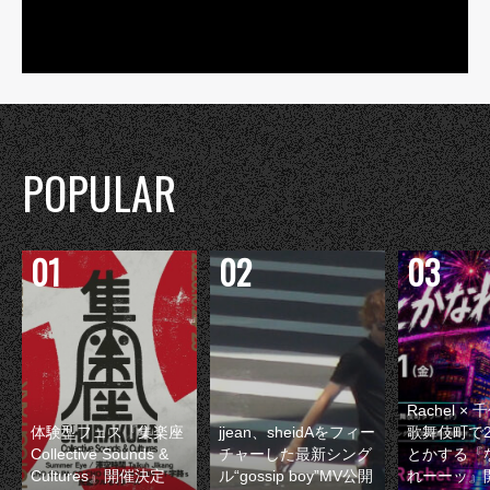
POPULAR
Rachel 
体験型フェス『集楽座
jjean、sheidAをフィー
歌舞伎町で
Collective Sounds &
チャーした最新シング
とかする『
Cultures』開催決定
ル“gossip boy”MV公開
れーーッ』