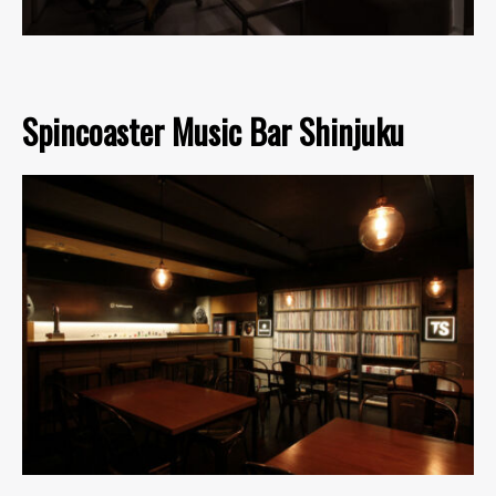
Spincoaster Music Bar Shinjuku