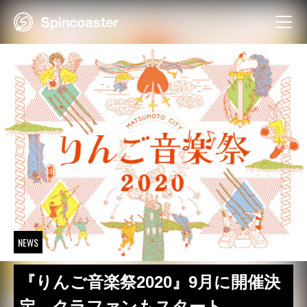
Skip
to
content
NEWS
『りんご音楽祭2020』9月に開催決
定 クラファンもスタート