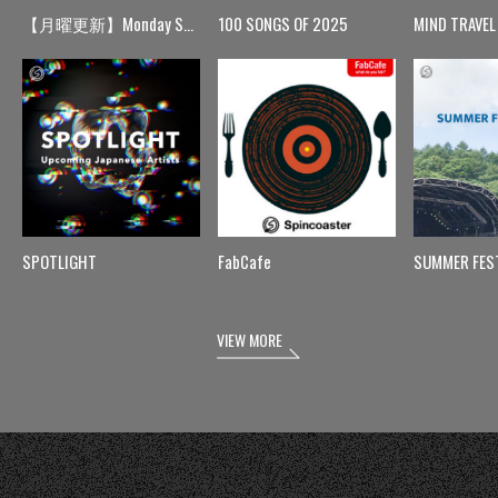
【月曜更新】Monday Spin
100 SONGS OF 2025
MIND TRAVEL
SPOTLIGHT
FabCafe
SUMMER FES
VIEW MORE