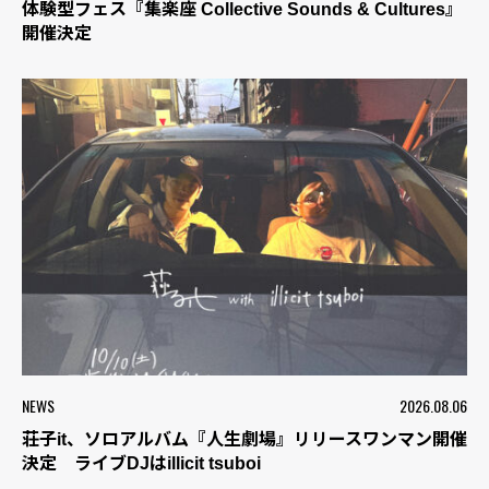
体験型フェス『集楽座 Collective Sounds & Cultures』
開催決定
NEWS
2026.08.06
荘子it、ソロアルバム『人生劇場』リリースワンマン開催
決定 ライブDJはillicit tsuboi