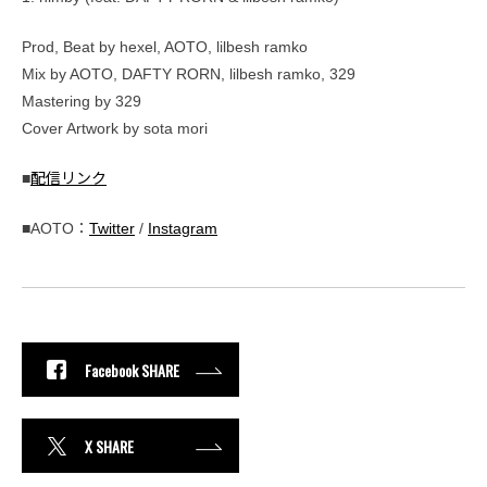
Prod, Beat by hexel, AOTO, lilbesh ramko
Mix by AOTO, DAFTY RORN, lilbesh ramko, 329
Mastering by 329
Cover Artwork by sota mori
■
配信リンク
■AOTO：
Twitter
/
Instagram
Facebook SHARE
X SHARE