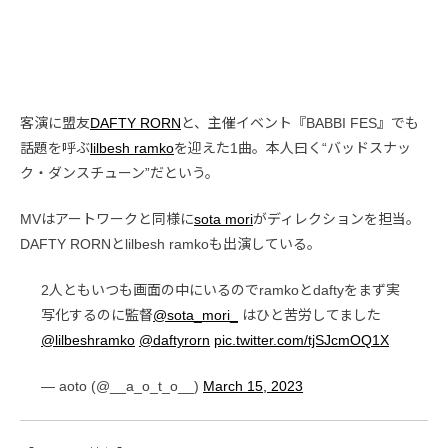
客演に盟友
DAFTY RORN
と、主催イベント『BABBI FES』でも
話題を呼ぶ
lilbesh ramko
を迎えた1曲。本人曰く“バッドスナッ
ク・ダンスチューン”だという。
MVはアートワークと同様に
sota mori
がディレクションを担当。
DAFTY RORNとlilbesh ramkoも出演している。
2人ともいつも画面の中にいるのでramkoとdaftyをまず実
写化するのに監督
@sota_mori_
はひと苦労してました
@lilbeshramko
@daftyrorn
pic.twitter.com/tjSJcmOQ1X
— aoto (@__a_o_t_o__)
March 15, 2023