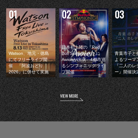
日本初上陸の『Red
Watson、地元・徳島
Bull Symphonic』に
青葉市子と
にてフリーライブ開
Awichが出演 4都市巡
よるツーマ
催 『阿波おどり
るシンフォニックライ
『二人のレ
2026』に併せて実施
ブ開催
ー』開催決
VIEW MORE