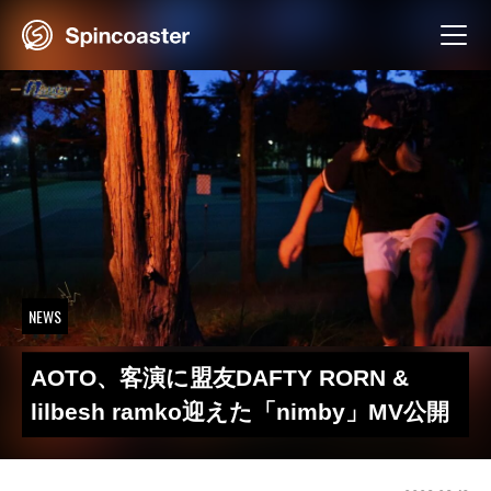
Skip
to
content
NEWS
AOTO、客演に盟友DAFTY RORN &
lilbesh ramko迎えた「nimby」MV公開