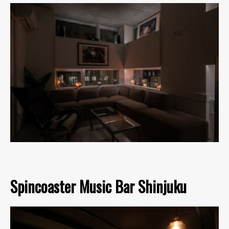
Spincoaster Music Bar Shinjuku