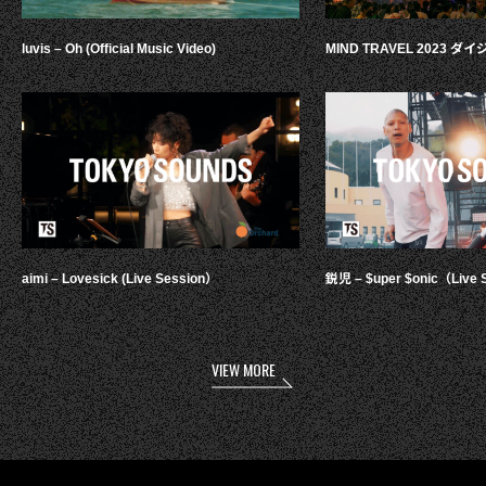
luvis – Oh (Official Music Video)
MIND TRAVEL 2023 
aimi – Lovesick (Live Session）
鋭児 – $uper $onic（Live 
VIEW MORE