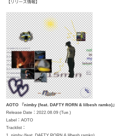
【リリース情報】
AOTO 『nimby (feat. DAFTY RORN & lilbesh ramko)』
Release Date：2022.08.09 (Tue.)
Label：AOTO
Tracklist：
1. nimby (feat. DAFTY RORN & lilbesh ramko)