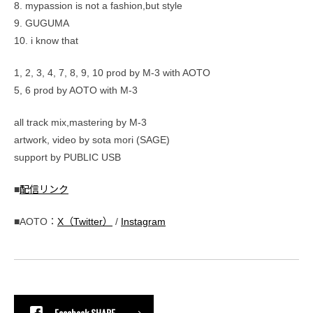
8. mypassion is not a fashion,but style
9. GUGUMA
10. i know that
1, 2, 3, 4, 7, 8, 9, 10 prod by M-3 with AOTO
5, 6 prod by AOTO with M-3
all track mix,mastering by M-3
artwork, video by sota mori (SAGE)
support by PUBLIC USB
■
配信リンク
■AOTO：
X（Twitter）
/
Instagram
Facebook SHARE