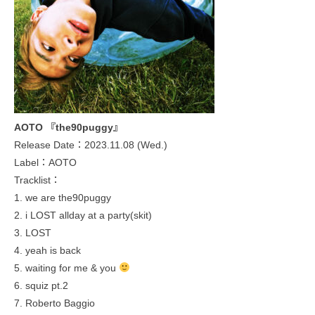
AOTO 『the90puggy』
Release Date：2023.11.08 (Wed.)
Label：AOTO
Tracklist：
1. we are the90puggy
2. i LOST allday at a party(skit)
3. LOST
4. yeah is back
5. waiting for me & you
6. squiz pt.2
7. Roberto Baggio