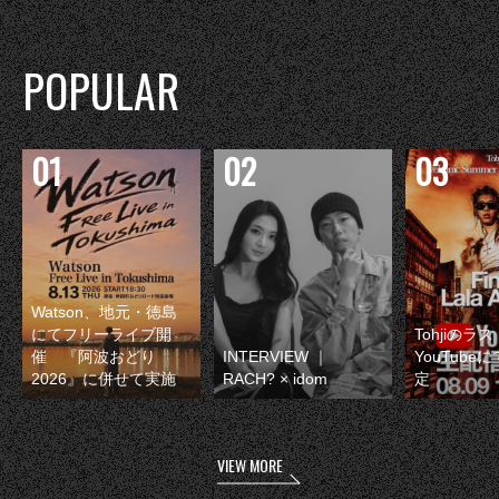
POPULAR
Watson、地元・徳島
にてフリーライブ開
Tohjiのラ
催 『阿波おどり
INTERVIEW ｜
YouTube
2026』に併せて実施
RACH? × idom
定
VIEW MORE