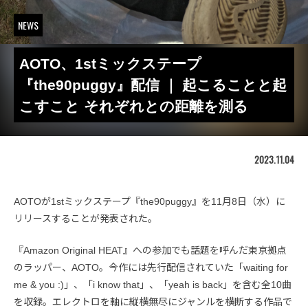
NEWS
AOTO、1stミックステープ
『the90puggy』配信 ｜ 起こることと起
こすこと それぞれとの距離を測る
2023.11.04
AOTOが1stミックステープ『the90puggy』を11月8日（水）に
リリースすることが発表された。
『Amazon Original HEAT』への参加でも話題を呼んだ東京拠点
のラッパー、AOTO。今作には先行配信されていた「waiting for
me & you :)」、「i know that」、「yeah is back」を含む全10曲
を収録。エレクトロを軸に縦横無尽にジャンルを横断する作品で