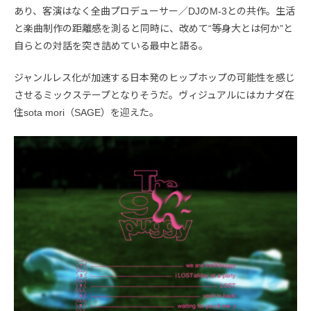
あり、客演はなく全曲プロデューサー／DJのM-3との共作。生活
と楽曲制作の距離感を測ると同時に、改めて“等身大とは何か”と
自らとの対話を突き詰めている最中と語る。
ジャンルレス化が加速する日本発のヒップホップの可能性を感じ
させるミックステープとなりそうだ。ヴィジュアルにはカナダ在
住sota mori（SAGE）を迎えた。