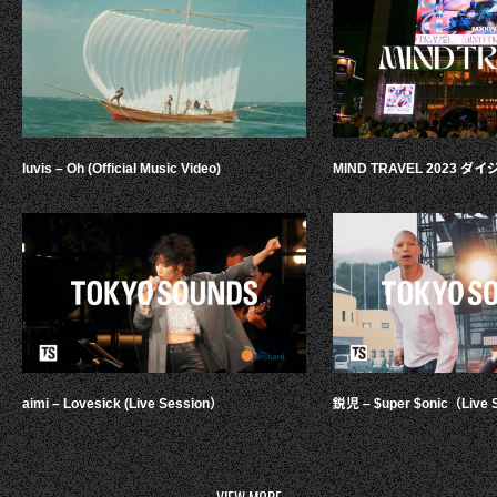
luvis – Oh (Official Music Video)
MIND TRAVEL 2023 
aimi – Lovesick (Live Session）
鋭児 – $uper $onic（Live 
VIEW MORE