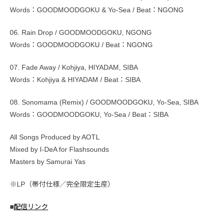
Words：GOODMOODGOKU & Yo-Sea / Beat：NGONG
06. Rain Drop / GOODMOODGOKU, NGONG
Words：GOODMOODGOKU / Beat：NGONG
07. Fade Away / Kohjiya, HIYADAM, SIBA
Words：Kohjiya & HIYADAM / Beat：SIBA
08. Sonomama (Remix) / GOODMOODGOKU, Yo-Sea, SIBA
Words：GOODMOODGOKU, Yo-Sea / Beat：SIBA
All Songs Produced by AOTL
Mixed by I-DeA for Flashsounds
Masters by Samurai Yas
※LP（帯付仕様／完全限定生産）
■
配信リンク