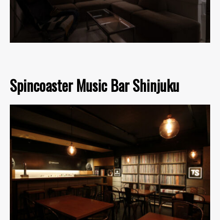
Spincoaster Music Bar Shinjuku