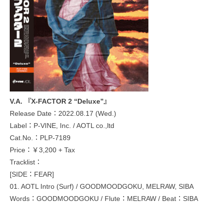
V.A. 『X-FACTOR 2 “Deluxe”』
Release Date：2022.08.17 (Wed.)
Label：P-VINE, Inc. / AOTL co.,ltd
Cat.No.：PLP-7189
Price：￥3,200 + Tax
Tracklist：
[SIDE：FEAR]
01. AOTL Intro (Surf) / GOODMOODGOKU, MELRAW, SIBA
Words：GOODMOODGOKU / Flute：MELRAW / Beat：SIBA