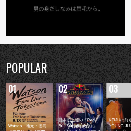
POPULAR
日本初上陸の『Red
KEIJUの
Watson、地元・徳島
Bull Symphonic』に
YOUNG JU