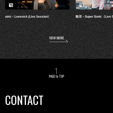
aimi – Lovesick (Live Session）
鋭児 – $uper $onic（Live 
VIEW MORE
PAGE to TOP
CONTACT