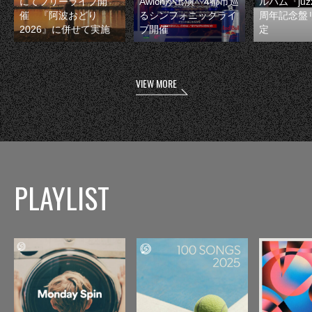
にてフリーライブ開
Awichが出演 4都市巡
ルバム『juzz
催 『阿波おどり
るシンフォニックライ
周年記念盤
2026』に併せて実施
ブ開催
定
VIEW MORE
PLAYLIST