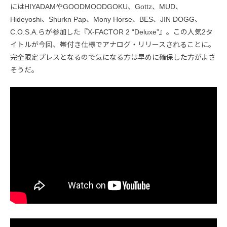
にはHIYADAMやGOODMOODGOKU、Gottz、MUD、
Hideyoshi、Shurkn Pap、Mony Horse、BES、JIN DOGG、
C.O.S.A.らが参加した『X-FACTOR 2 “Deluxe”』。この人気2タ
イトルが今回、帯付き仕様でアナログ・リリースされることに。
完全限定プレスとなるので気になる方は早めに確保した方がよさ
そうだ。