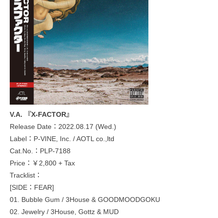
V.A. 『X-FACTOR』
Release Date：2022.08.17 (Wed.)
Label：P-VINE, Inc. / AOTL co.,ltd
Cat.No.：PLP-7188
Price：￥2,800 + Tax
Tracklist：
[SIDE：FEAR]
01. Bubble Gum / 3House & GOODMOODGOKU
02. Jewelry / 3House, Gottz & MUD