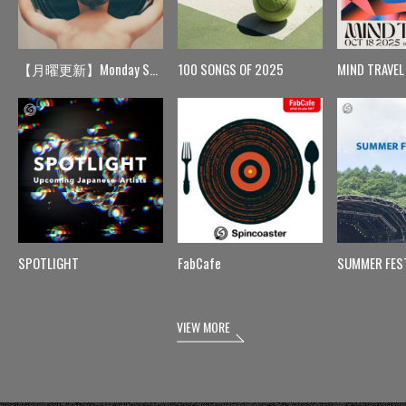
【月曜更新】Monday Spin
100 SONGS OF 2025
MIND TRAVEL
SPOTLIGHT
FabCafe
SUMMER FES
VIEW MORE