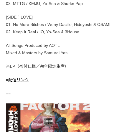
03. MTTG / KEIJU, Yo-Sea & Shurkn Pap
[SIDE：LOVE]
01. No More Bitches / Weny Dacillo, Hideyoshi & OSAMI
02. Keep It Real / IO, Yo-Sea & 3House
All Songs Produced by AOTL
Mixed & Masters by Samurai Yas
※LP（帯付仕様／完全限定生産）
■
配信リンク
==