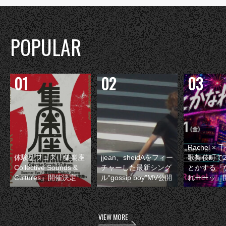
POPULAR
Rachel 
体験型フェス『集楽座
jjean、sheidAをフィー
歌舞伎町で
Collective Sounds &
チャーした最新シング
とかする『
Cultures』開催決定
ル“gossip boy”MV公開
れーーッ』
VIEW MORE