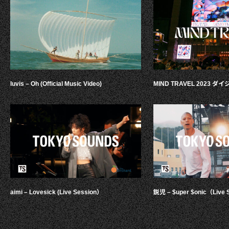
luvis – Oh (Official Music Video)
MIND TRAVEL 2023 
aimi – Lovesick (Live Session）
鋭児 – $uper $onic（Live 