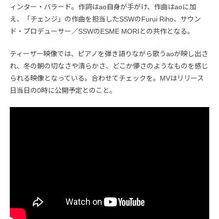
ィンター・バラード。作詞はao自身が手がけ、作曲はaoに加
え、「チェンジ」の作曲を担当したSSWのFurui Riho、サウン
ド・プロデューサー／SSWのESME MORIとの共作となる。
ティーザー映像では、ピアノを弾き語りながら歌うaoが映し出さ
れ、冬の朝の切なさや清らかさ、どこか儚さのようなものを感じ
られる映像となっている。合わせてチェックを。MVはリリース
日当日の0時に公開予定とのこと。