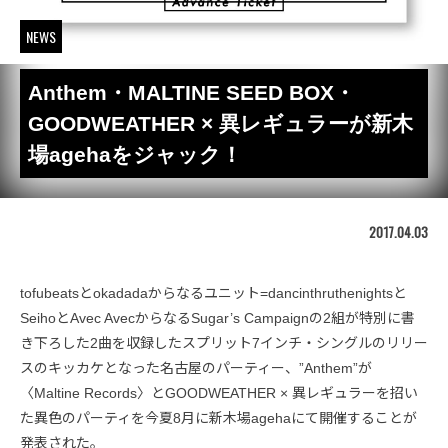
NEWS
Anthem・MALTINE SEED BOX・
GOODWEATHER × 異レギュラーが新木
場agehaをジャック！
2017.04.03
tofubeatsとokadadaからなるユニット=dancinthruthenightsと
SeihoとAvec AvecからなるSugar’s Campaignの2組が特別に書
き下ろした2曲を収録したスプリット7インチ・シングルのリリー
スのキッカケとなった名古屋のパーティー、”Anthem”が
〈Maltine Records〉とGOODWEATHER × 異レギュラーを招い
た異色のパーティを今夏8月に新木場agehaにて開催することが
発表された。