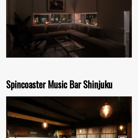
Spincoaster Music Bar Shinjuku