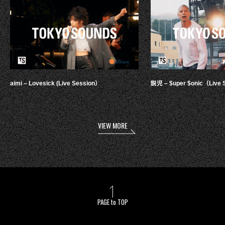
aimi – Lovesick (Live Session）
鋭児 – $uper $onic（Live 
VIEW MORE
PAGE to TOP