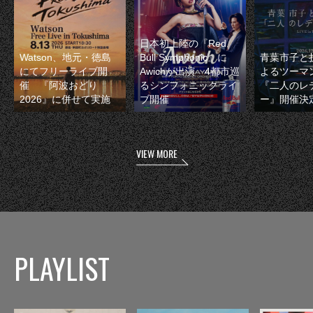
日本初上陸の『Red
Watson、地元・徳島
Bull Symphonic』に
青葉市子と
にてフリーライブ開
Awichが出演 4都市巡
よるツーマ
催 『阿波おどり
るシンフォニックライ
『二人のレ
2026』に併せて実施
ブ開催
ー』開催決
VIEW MORE
PLAYLIST