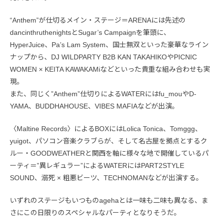
“Anthem”が仕切るメイン・ステージ＝ARENAには先述の
dancinthruthenightsとSugar’s Campaignを筆頭に、
HyperJuice、Pa’s Lam System、国士無双といった豪華なライン
ナップから、DJ WILDPARTY B2B KAN TAKAHIKOやPICNIC
WOMEN × KEITA KAWAKAMiなどといった貴重な組み合わせも実
現。
また、同じく”Anthem”仕切りによるWATERにはfu_mouやD-
YAMA、BUDDHAHOUSE、VIBES MAFIAなどが出演。
〈Maltine Records〉によるBOXにはLolica Tonica、Tomggg、
yuigot、パソコン音楽クラブらが、そして名古屋を拠点とするク
ルー・GOODWEATHERと関西を軸に様々な地で開催しているパ
ーティ＝”異レギュラー”によるWATERにはPART2STYLE
SOUND、溺死 × 粗悪ビーツ、TECHNOMANなどが出演する。
いずれのステージもいつものagehaとは一味も二味も異なる、ま
さにこの日限りのスペシャルなパーティとなりそうだ。