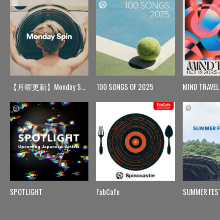
【月曜更新】Monday Spin
100 SONGS OF 2025
MIND TRAVEL
SPOTLIGHT
FabCafe
SUMMER FES