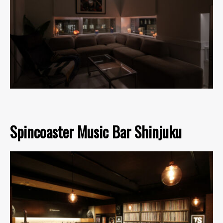
Spincoaster Music Bar Shinjuku