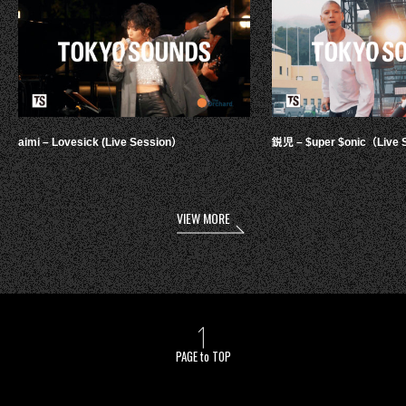
aimi – Lovesick (Live Session）
鋭児 – $uper $onic（Live 
VIEW MORE
PAGE to TOP