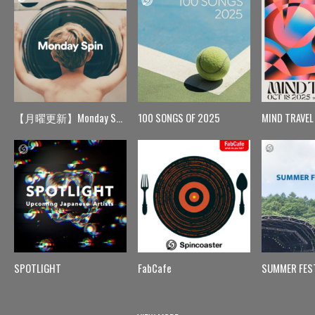
【月曜更新】Monday Spin
100 SONGS OF 2025
MIND TRAVEL
SPOTLIGHT
FabCafe
SUMMER FES