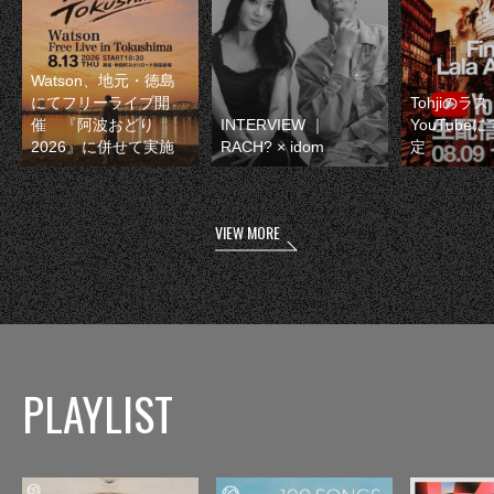
Watson、地元・徳島
にてフリーライブ開
Tohjiのラ
催 『阿波おどり
INTERVIEW ｜
YouTube
2026』に併せて実施
RACH? × idom
定
VIEW MORE
PLAYLIST