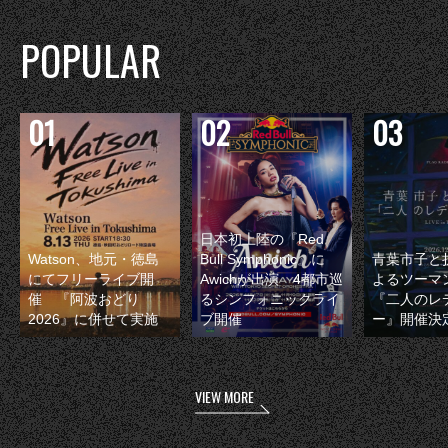
POPULAR
日本初上陸の『Red
Watson、地元・徳島
Bull Symphonic』に
青葉市子と
にてフリーライブ開
Awichが出演 4都市巡
よるツーマ
催 『阿波おどり
るシンフォニックライ
『二人のレ
2026』に併せて実施
ブ開催
ー』開催決
VIEW MORE