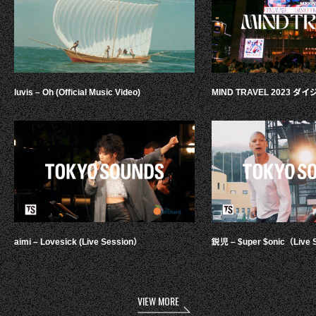
luvis – Oh (Official Music Video)
MIND TRAVEL 2023 
aimi – Lovesick (Live Session）
鋭児 – $uper $onic（Live 
VIEW MORE