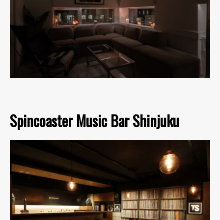
Spincoaster Music Bar Shinjuku