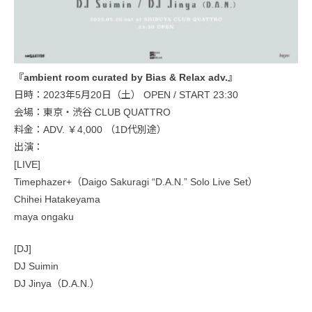
『ambient room curated by Bias & Relax adv.』
日時：2023年5月20日（土） OPEN / START 23:30
会場：東京・渋谷 CLUB QUATTRO
料金：ADV. ￥4,000 （1D代別途）
出演：
[LIVE]
Timephazer+（Daigo Sakuragi “D.A.N.” Solo Live Set）
Chihei Hatakeyama
maya ongaku
[DJ]
DJ Suimin
DJ Jinya（D.A.N.）