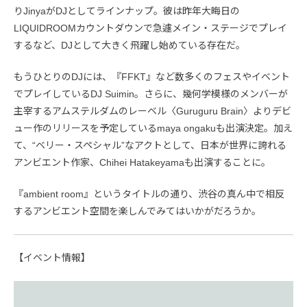
りJinyaがDJとしてラインナップ。彼は昨年大晦日の
LIQUIDROOMカウントダウンで急遽メイン・ステージでプレイ
するなど、DJとして大きく飛躍し始めている存在だ。
もうひとりのDJには、『FFKT』など数多くのフェスやイベント
でプレイしているDJ Suimin。さらに、幾何学模様のメンバーが
主宰するアムステルダムのレーベル〈Guruguru Brain〉よりデビ
ュー作のリリースを予定しているmaya ongakuも出演決定。加え
て、“ベリー・スペシャル”なアクトとして、日本が世界に誇れる
アンビエント作家、Chihei Hatakeyamaも出演することに。
『ambient room』というタイトルの通り、渋谷の真ん中で相反
するアンビエント空間を楽しんでみてはいかがだろうか。
【イベント情報】