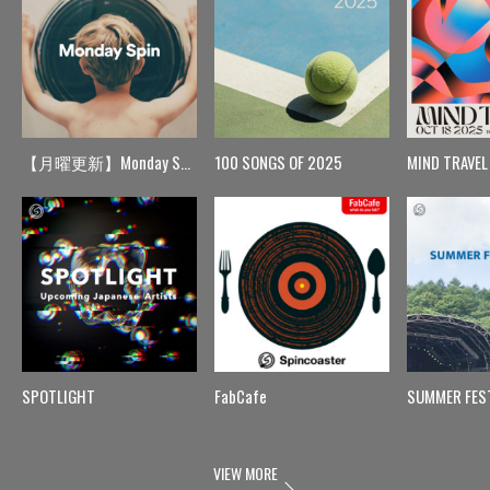
【月曜更新】Monday Spin
100 SONGS OF 2025
MIND TRAVEL
SPOTLIGHT
FabCafe
SUMMER FES
VIEW MORE