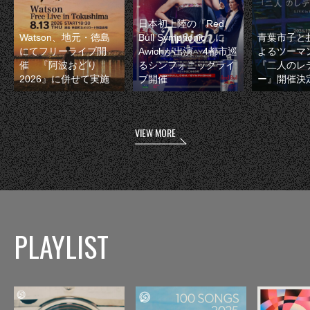
日本初上陸の『Red
Watson、地元・徳島
Bull Symphonic』に
青葉市子と
にてフリーライブ開
Awichが出演 4都市巡
よるツーマ
催 『阿波おどり
るシンフォニックライ
『二人のレ
2026』に併せて実施
ブ開催
ー』開催決
VIEW MORE
PLAYLIST