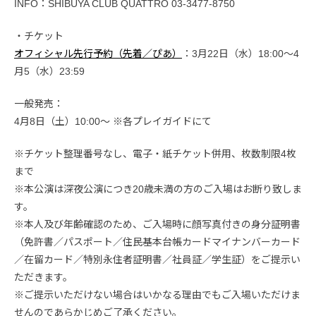
INFO：SHIBUYA CLUB QUATTRO 03-3477-8750
・チケット
オフィシャル先行予約（先着／ぴあ）
：3月22日（水）18:00〜4
月5（水）23:59
一般発売：
4月8日（土）10:00〜 ※各プレイガイドにて
※チケット整理番号なし、電子・紙チケット併用、枚数制限4枚
まで
※本公演は深夜公演につき20歳未満の方のご入場はお断り致しま
す。
※本人及び年齢確認のため、ご入場時に顔写真付きの身分証明書
（免許書／パスポート／住民基本台帳カードマイナンバーカード
／在留カード／特別永住者証明書／社員証／学生証）をご提示い
ただきます。
※ご提示いただけない場合はいかなる理由でもご入場いただけま
せんのであらかじめご了承ください。