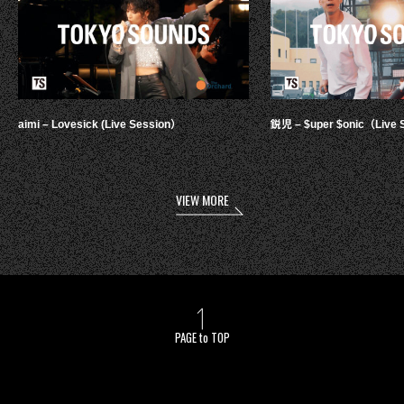
aimi – Lovesick (Live Session）
鋭児 – $uper $onic（Live 
VIEW MORE
PAGE to TOP