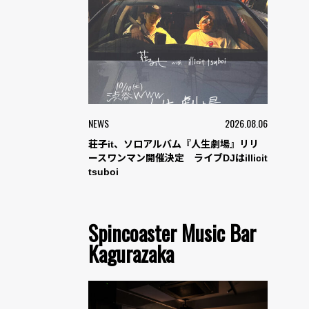
NEWS
2026.08.06
荘子it、ソロアルバム『人生劇場』リリ
ースワンマン開催決定 ライブDJはillicit
tsuboi
Spincoaster Music Bar
Kagurazaka