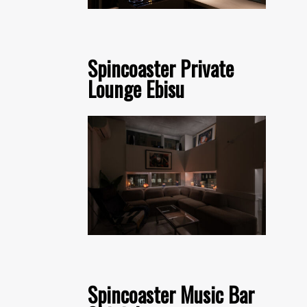
Spincoaster Private
Lounge Ebisu
Spincoaster Music Bar