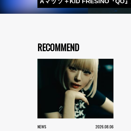
Aマッソ＋KID FRESINO
RECOMMEND
NEWS
2026.08.06