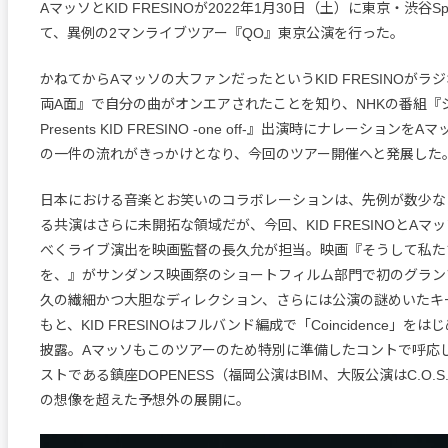
AマッソとKID FRESINOが2022年1月30日（土）に東京・渋谷Spoti
て、異例の2マンライブツアー『QO』東京公演を行った。
かねてからAマッソの大ファンだったというKID FRESINOがラ
両A面』で自分の曲がオンエアされたことを知り、NHKの番組『
Presents KID FRESINO -one off-』出演時にナレーション
の一件の流れがきっかけとなり、今回のツアー開催へと発展した
日本における音楽とお笑いのコラボレーションは、先例が数少な
る共演はさらに未開拓な領域だが、今回、KID FRESINOとAマ
べくライブ演出を映画監督の長久允が担当。映画『そうして私た
を、』がサンダンス映画祭のショートフィルム部門で初のグラン
久の繊細かつ大胆なディレクション、さらには公演の謎めいたキ
もと、KID FRESINOはフルバンド編成で「Coincidence」を
披露。Aマッソもこのツアーのため特別に準備したコントで呼応
ストである鎮座DOPENESS（福岡公演はBIM、大阪公演はC.O.S
の想像を超えた予想外の展開に。