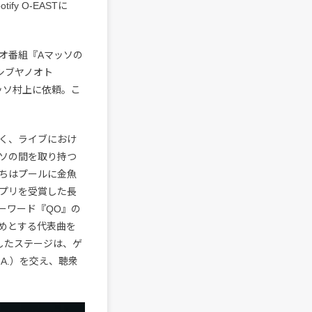
fy O-EASTに
ジオ番組『Aマッソの
シブヤノオト
をAマッソ村上に依頼。こ
。
く、ライブにおけ
ッソの間を取り持つ
ちはプールに金魚
プリを受賞した長
ーワード『QO』の
はじめとする代表曲を
したステージは、ゲ
.A.）を交え、聴衆