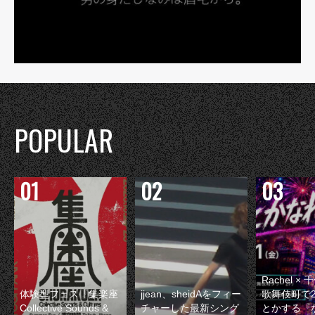
POPULAR
Rachel 
体験型フェス『集楽座
jjean、sheidAをフィー
歌舞伎町で
Collective Sounds &
チャーした最新シング
とかする『