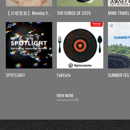
【月曜更新】Monday Spin
100 SONGS OF 2025
MIND TRAVEL
SPOTLIGHT
FabCafe
SUMMER FES
VIEW MORE