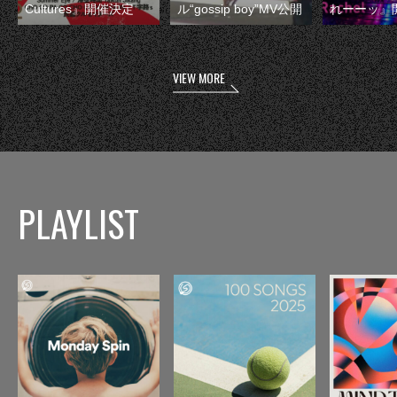
Cultures』開催決定
ル“gossip boy”MV公開
れーーッ』
VIEW MORE
PLAYLIST