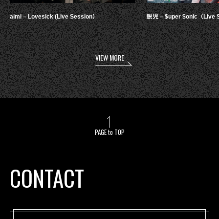
aimi – Lovesick (Live Session）
鋭児 – $uper $onic（Live 
VIEW MORE
PAGE to TOP
CONTACT