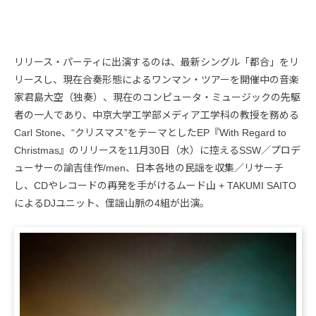
リリース・パーティに出演するのは、最新シングル「都合」をリ
リースし、現在合奏形態によるワンマン・ツアーを開催中の音楽
家君島大空（独奏）、現在のコンピュータ・ミュージックの先駆
者の一人であり、中京大学工学部メディア工学科の教授を務める
Carl Stone、“クリスマス”をテーマとしたEP『With Regard to
Christmas』のリリースを11月30日（水）に控えるSSW／プロデ
ューサーの諭吉佳作/men、日本各地の民謡を収集／リサーチ
し、CDやレコードの再発を手がけるムード山 + TAKUMI SAITO
によるDJユニット、俚謡山脈の4組が出演。