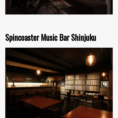
Spincoaster Music Bar Shinjuku