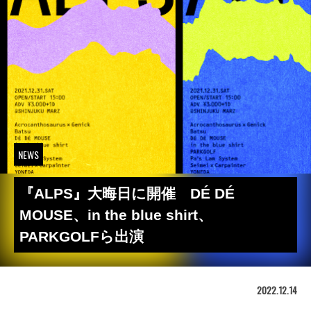
NEWS
『ALPS』大晦日に開催 DÉ DÉ
MOUSE、in the blue shirt、
PARKGOLFら出演
2022.12.14