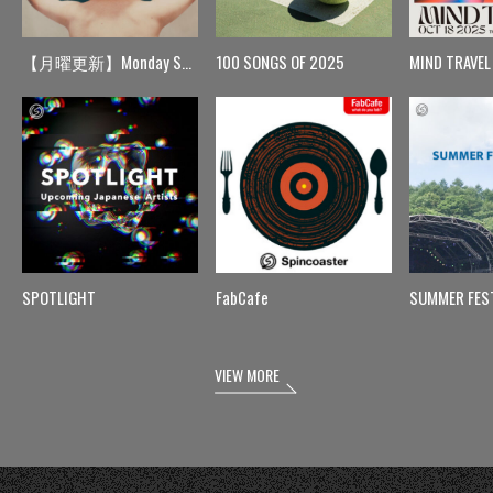
【月曜更新】Monday Spin
100 SONGS OF 2025
MIND TRAVEL
SPOTLIGHT
FabCafe
SUMMER FES
VIEW MORE