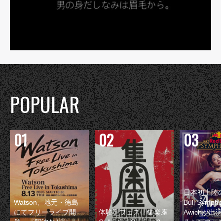
POPULAR
日本初上陸の
Watson、地元・徳島
Bull Symp
にてフリーライブ開
体験型フェス『集楽座
Awichが