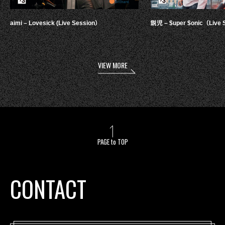
aimi – Lovesick (Live Session）
鋭児 – $uper $onic（Live 
VIEW MORE
PAGE to TOP
CONTACT