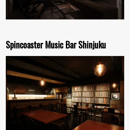
Spincoaster Music Bar Shinjuku