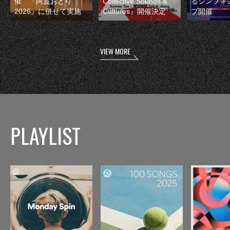
催 『阿波おどり
Collective Sounds &
るシンフォ
2026』に併せて実施
Cultures』開催決定
ブ開催
VIEW MORE
PLAYLIST