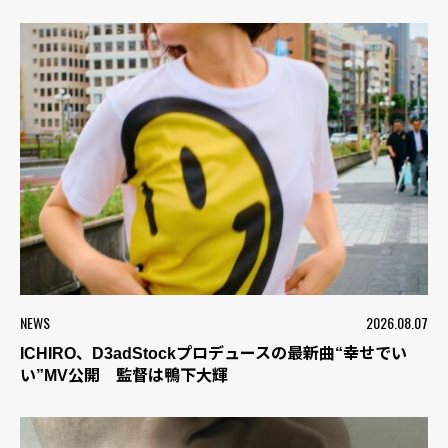
NEWS
2026.08.07
ICHIRO、D3adStockプロデュースの最新曲“幸せでい
い”MV公開 監督は鴨下大輝