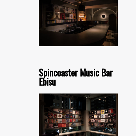
Spincoaster Music Bar
Ebisu