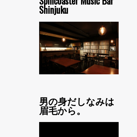
Spincoaster Music Bar
Shinjuku
男の身だしなみは
眉毛から。