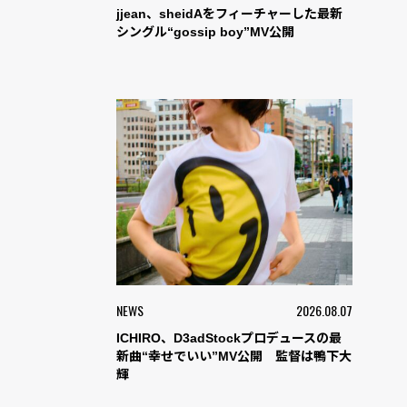
jjean、sheidAをフィーチャーした最新
シングル“gossip boy”MV公開
NEWS
2026.08.07
ICHIRO、D3adStockプロデュースの最
新曲“幸せでいい”MV公開 監督は鴨下大
輝