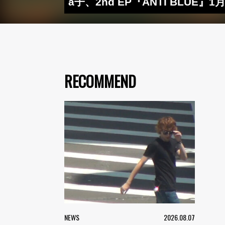
a子、2nd EP『ANTI BL
RECOMMEND
NEWS
2026.08.07