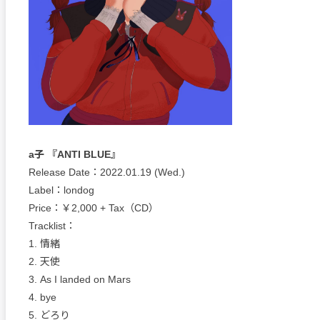
a子 『ANTI BLUE』
Release Date：2022.01.19 (Wed.)
Label：londog
Price：￥2,000 + Tax（CD）
Tracklist：
1. 情緒
2. 天使
3. As I landed on Mars
4. bye
5. どろり