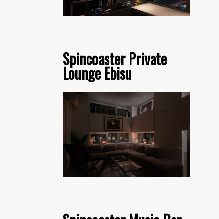
Spincoaster Private
Lounge Ebisu