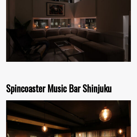
Spincoaster Music Bar Shinjuku