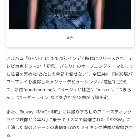
a子
アルバム『GENE』には2023年インディ時代にリリースされ、テ
レビ東京ドラマ24『初恋、ざらり』のオープニングテーマとして
も注目を集めた“あたしの全部を愛せない”、全国AM・FM36局パ
ワープレイを獲得したメジャーデビューシングル“惑星”に加え
て、新曲“good morning”、“ベージュと桃色”、“miss u”、“つまら
ん”、“ボーダーライン”などを含む全13曲が収録予定。
また、Blu-ray『MACHINE』には撮り下ろしのアコースティック
ライブ映像と今年3月に米テキサスにて開催された『SXSW』に
出演した際のステージの裏側を収めたメイキング映像が収録され
る。