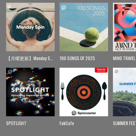
【月曜更新】Monday Spin
100 SONGS OF 2025
MIND TRAVEL
SPOTLIGHT
FabCafe
SUMMER FES