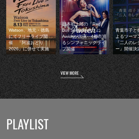
日本初上陸の『Red
Watson、地元・徳島
Bull Symphonic』に
青葉市子と
にてフリーライブ開
Awichが出演 4都市巡
よるツーマ
催 『阿波おどり
るシンフォニックライ
『二人のレ
2026』に併せて実施
ブ開催
ー』開催決
VIEW MORE
PLAYLIST