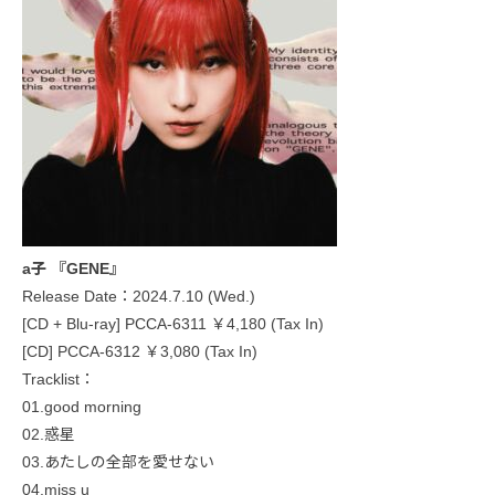
a子 『GENE』
Release Date：2024.7.10 (Wed.)
[CD + Blu-ray] PCCA-6311 ￥4,180 (Tax In)
[CD] PCCA-6312 ￥3,080 (Tax In)
Tracklist：
01.good morning
02.惑星
03.あたしの全部を愛せない
04.miss u