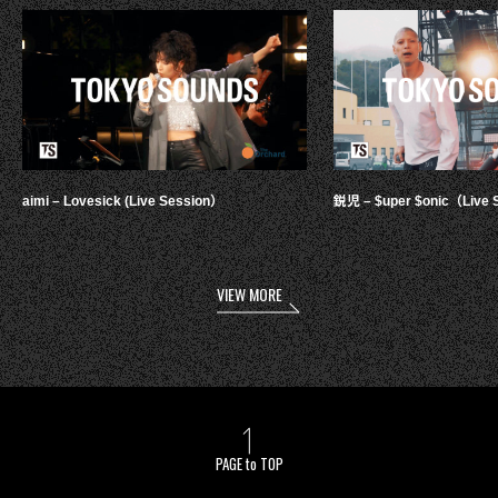
aimi – Lovesick (Live Session）
鋭児 – $uper $onic（Live 
VIEW MORE
PAGE to TOP