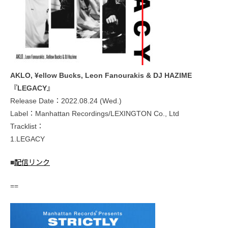
AKLO, ¥ellow Bucks, Leon Fanourakis & DJ HAZIME
『LEGACY』
Release Date：2022.08.24 (Wed.)
Label：Manhattan Recordings/LEXINGTON Co., Ltd
Tracklist：
1.LEGACY
■
配信リンク
==