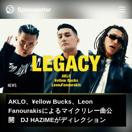
Skip
to
content
NEWS
AKLO、¥ellow Bucks、Leon
Fanourakisによるマイクリレー曲公
開 DJ HAZIMEがディレクション