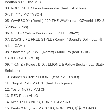
Beatlab & DJ HAZIME)
03. ROCK SHIT / Leon Fanourakis (feat. T-Pablow)
04.​​ I’m”T” / MC TYSON
05. WAVEBODY (Remix) / JP THE WAVY (feat. OZworld, LEX &
￥ellow Bucks)
06. GIOTF / ¥ellow Bucks (feat. JP THE WAVY)
07. DAWG LIFE FREE STYLE (Remix) / Sound’s Deli (feat. 漢
a.k.a. GAMI)
08. Show me ya LOVE (Remix) / MuKuRo (feat. CHICO
CARLITO & TOCCHI)
09. T.K.N.Y. / Kojoe , B.D. , ELIONE & ¥ellow Bucks (feat. Statik
Selektah)
10. Winner’s Circle / ELIONE (feat. SALU & IO)
11. Chop & Roll / MATCH (feat. Hooliganz)
12. Yes or No?? / MATCH
13. RED PILL / AKLO
14. MY STYLE / AKLO, PUNPEE & AK-69
15. Beats & Rhyme / MACCHO, NORIKIYO, 般若 & DABO