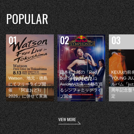
POPULAR
日本初上陸の『Red
KEIJUの
Watson、地元・徳島
Bull Symphonic』に
YOUNG JU
にてフリーライブ開
Awichが出演 4都市巡
ルバム『juzz
催 『阿波おどり
るシンフォニックライ
周年記念盤
2026』に併せて実施
ブ開催
定
VIEW MORE