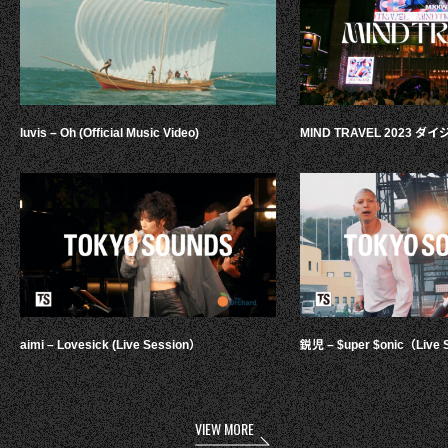
luvis – Oh (Official Music Video)
MIND TRAVEL 2023 
aimi – Lovesick (Live Session）
鋭児 – $uper $onic（Live 
VIEW MORE