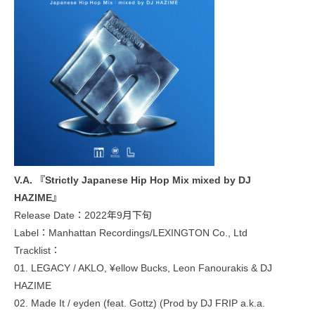
V.A. 『Strictly Japanese Hip Hop Mix mixed by DJ
HAZIME』
Release Date：2022年9月下旬
Label：Manhattan Recordings/LEXINGTON Co., Ltd
Tracklist：
01. LEGACY / AKLO, ¥ellow Bucks, Leon Fanourakis & DJ
HAZIME
02. Made It / eyden (feat. Gottz) (Prod by DJ FRIP a.k.a.