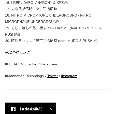
16. I REP / DABO, ANARCHY & KREVA
17. 東京弐拾伍時 / 東京弐拾伍時
18. NITRO MICROPHONE UNDERGROUND / NITRO
MICROPHONE UNDERGROUND
19. そして誰もが歌い出す / DJ HAZIME (feat. RHYMESTER,
PUSHIM)
20. 時間ヨ止マレ / 東京弐拾伍時 (feat. MURO & PUSHIM)
■
CD予約リンク
■DJ HAZIME:
Twitter
/
Instagram
■Manhattan Recordings：
Twitter
/
Instagram
Facebook SHARE